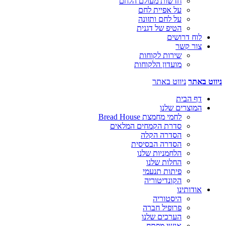
חדשות מעולם הלחם
על אפיית לחם
על לחם ותזונה
הטיפ של דגנית
לוח דרושים
צור קשר
שירות לקוחות
מועדון הלקוחות
ניווט באתר
ניווט באתר
דף הבית
המוצרים שלנו
לחמי מחמצת Bread House
סדרת הקמחים המלאים
הסדרה הקלה
הסדרה הבסיסית
הלחמניות שלנו
החלות שלנו
פיתות תנעמי
הקונדיטוריה
אודותינו
היסטוריה
פרופיל חברה
הערכים שלנו
אנשי מפתח