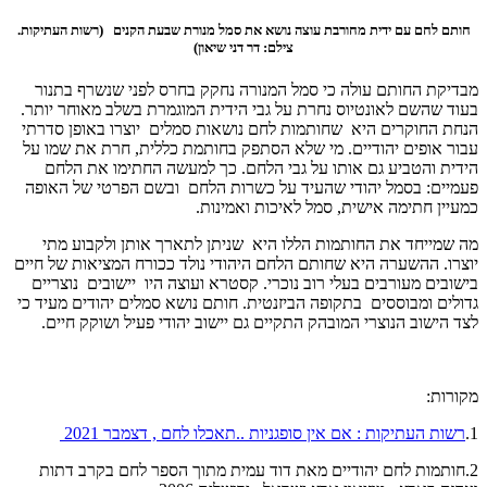
חותם לחם עם ידית מחורבת עוצה נושא את סמל מנורת שבעת הקנים (רשות העתיקות.
צילם: דר דני שיאון)
מבדיקת החותם עולה כי סמל המנורה נחקק בחרס לפני שנשרף בתנור
בעוד שהשם לאונטיוס נחרת על גבי הידית המוגמרת בשלב מאוחר יותר.
הנחת החוקרים היא שחותמות לחם נושאות סמלים יוצרו באופן סדרתי
עבור אופים יהודיים. מי שלא הסתפק בחותמת כללית, חרת את שמו על
הידית והטביע גם אותו על גבי הלחם. כך למעשה החתימו את הלחם
פעמיים: בסמל יהודי שהעיד על כשרות הלחם ובשם הפרטי של האופה
כמעיין חתימה אישית, סמל לאיכות ואמינות.
מה שמייחד את החותמות הללו היא שניתן לתארך אותן ולקבוע מתי
יוצרו. ההשערה היא שחותם הלחם היהודי נולד ככורח המציאות של חיים
בישובים מעורבים בעלי רוב נוכרי. קסטרא ועוצה היו יישובים נוצריים
גדולים ומבוססים בתקופה הביזנטית. חותם נושא סמלים יהודים מעיד כי
לצד הישוב הנוצרי המובהק התקיים גם יישוב יהודי פעיל ושוקק חיים.
מקורות:
1.
רשות העתיקות : אם אין סופגניות ..תאכלו לחם , דצמבר 2021
2.חותמות לחם יהודיים מאת דוד עמית מתוך הספר לחם בקרב דתות