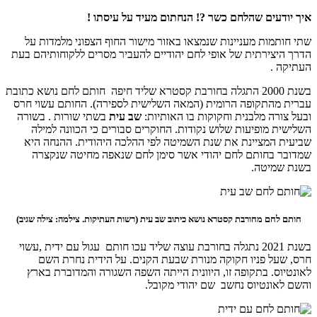
איך יודעים שהלחם כשר ?! הנחתום מעיד על עיסתו !
שתי חותמות מעניינות שנמצאו באזור מישור החוף הצפוני מלמדות על
הדרך היצירתית של אופי לחם יהודיים להעביר מסרים ללקוחותיהם בעת
העתיקה .
בשנת 2000 התגלה בחורבת קסטרא שליד חיפה חותם לחם נושא כתובת
עברית מהתקופה הרומית (המאה השלישית לספירה). החותם עשוי חרס
ובעל צורה מלבנית וחקוקות בו האותיות:
שב עית
בשתי שורות . בשורה
השלישית מופיעות שלוש נקודות. החוקרים סבורים כי הכוונה למילה
שביעית המציינת את שנת השמיטה לפי ההלכה היהודית. ההנחה היא
שמדובר בחותם לחם יהודי אשר סימן לחם שנאפה מחיטה שנקצרה
בשנת שמיטה.
חותם לחם מחורבת קסטרא נושא כיתוב
שב עית
(רשות העתיקות. צילמה: צילה שגיב)
בשנת 2021 נתגלה בחורבת עוצה שליד עכו חותם עגול עם ידית ,עשוי
חרס, שעל פניו חקוקה מנורת שבעת הקנים. על הידית נחרת השם
לאונטיוס. בתקופה זו, היוונית הייתה השפה השגורה והמדוברת בארץ
והשם לאונטיוס נחשב שם יהודי מקובל.