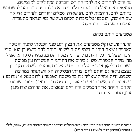
עד היום להחתים את לחמי הקודש והברכה המחולקים למאמינים.
ממצאים ארכיאולוגים מספרים לנו כי גם אופי לחם יהודיים נהגו להשתמש
בחותם לחם. חותמות לחם ,הנושאות סמלים יהודיים ולעיתים אף את
שם האופה, הוטבעו על כיכרות הלחם ושימשו כפי הנראה כתעודות
הכשרות של העת העתיקה.
מטביעים חותם בלחם
הרעיון פשוט וקל: מטביעים את הבצק רגע לפני הכנסתו לתנור והכיכר
האפויה נושאת חותמת בלתי ניתנת לשינוי. חותם לחם כשמו כן הוא: סימן
היכר שעל פיו יכלו הקונים לדעת מה מקור הלחם, מאיזה סוג הוא ואפילו
מה מידת הכשרות שלו. מכירים את החותמות העשויות עץ מכוסה
בשכבת סיליקון או גומי ועליה הדפס שהילדים אוהבים לשחק בהן ? כך
בעצם נראה גם חותם לחם. צורתו הבסיסית לא השתנתה במרוצת
השנים: ידית אחיזה שאליה מחובר משטח הטבעה ( לרוב עגול או מרובע )
נושא עיטור ( אשר הופיע במהופך , בדומה לכתב ראי ). מנורת שבעת
הקנים הייתה אחד הסמלים היהודיים הנפוצים. את החותם יצרו מעץ,
אבן, מתכת או חרס.
חותמת ברונזה מהתקופה הביזנטית נושא סמלים יהודיים: מנורת שבעת הקנים, שופר, לולב
ומחתה (מוזיאון ישראל. צילם: דוד חריס)