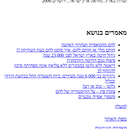
ועדות בארץ , מוזיאון ארץ ישראל , ירושלים 2006
מאמרים בנושא
לחם מהמאפייה ושחרור האישה
חותם מלך או חותם לחם- איך סימנו לחם בעת העתיקה ?!
גידול חיטה בארץ ישראל לפני 23,000 שנה
פיצוח גנום החיטה הקדמונית
דיאטה ללא גלוטן במבוגרים ללא צליאק אינה מפחיתה סיכון
להתקף לב
גרגירים בני 6,000 שנה מעידים: ביות השעורה החל בבקעת הירדן
ובגליל
גלוטן – טוב או רע?
צומת פת – על ההיסטוריה של לחם
משפרי אפייה טבעיים
למעלה
מפת האתר
הצהרת הנגישות