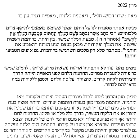
מרץ 2022
מאת : שרון דבוש- חלילי , דיאטנית קלינית , מאפיית דגנית עין בר
מגילת אסתר מספרת לנו על חותם המלך ששימש כאמצעי לתיקוף צווים
מלכותיים: "כִּי כְתָב אֲשֶׁר נִכְתָּב בְּשֵׁם הַמֶּלֶךְ וְנַחְתּוֹם בְּטַבַּעַת הַמֶּלֶךְ אֵין
לְהָשִׁיב" (אסתר ח ח ). טבעת המלך שמשה, בין היתר, כחותמת רשמית
שייצגה את המלך ופקודותיו. מכאן בעצם הגיע המונח "הטביע את
חותמו". מסתבר שלא רק מלכים השתמשו בחותמות, גם אופים הטביעו
חותם!
בימים בהם עוד לא התפתחו אריזות נושאות מידע שיווקי , לחמים שמשו
כר פורה להעברת מסרים. החתמת הלחם לפני האפייה הייתה הדרך
היצירתית לקחת קרדיט, להצהיר על סוג הלחם ולסמן ללקוחות במה
כדאי להם לבחור.
סימון מזון והרצון למתג ולבדל מוצרים העסיק יצרנים ולקוחות מאז
ומתמיד. החתמת מוצרי מזון בעזרת חותמות יעודיים הייתה נפוצה בעת
העתיקה. מוצרים כגון יין ושמן נארזו בקנקנים ונחתמו בחותם שסימן את
היצרן או את הלקוח העשיר, בדרך כלל מלך או שליט. החתמת לחם
הייתה אף היא מנהג פופולרי ולא מעט חותמי לחם של ליגיונות הצבא
הרומי מעידים שהצבא אכן צועד על קיבתו. החתמת בצק הלחם נעשתה
גם לצרכי פולחן והייתה מנהג מקובל במקדשים הקדומים ומאוחר יותר גם
בכנסיות. במסורת הנוצרית, המייחסת ללחם תפקיד טקסי חשוב, נוהגים