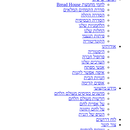
לחמי מחמצת Bread House
סדרת הקמחים המלאים
הסדרה הקלה
הסדרה הבסיסית
הלחמניות שלנו
החלות שלנו
פיתות תנעמי
הקונדיטוריה
אודותינו
היסטוריה
פרופיל חברה
הערכים שלנו
אנשי מפתח
איפה אפשר לקנות
חנויות הבית
אופים קדימה
מידע מקצועי
מושגים בסיסים מעולם הלחם
חדשות מעולם הלחם
על אפיית לחם
על לחם ותזונה
הטיפ של דגנית
לוח דרושים
צור קשר
שירות לקוחות