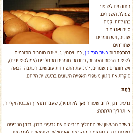
התורמים לשיפור
פעולת השמרים,
כמו לתת, קמח
סויה ואנזימים
שונים, ויש חומרים
שתורמים
להתפתחות
רשת הגלוטן
, כמו ויטמין
C
. ישנם חומרים התורמים
לשיפור הרכות והטריות, כדוגמת חומרים מתחלבים (אמולסיפיירים),
ויש חומרים משמרים, למניעת התפתחות עובשים. הכתבה הבאה
סוקרת את מגוון משפרי האפייה השונים בתעשיית הלחם.
לֶתֶת
גרעיני דגן, לרוב שעורה (אך לא תמיד), שעברו תהליך הנבטה וקלייה,
או תהליך הלתתה:
בשלב הראשון של התהליך מנביטים את גרעיני הדגן. בזמן הנביטה
נוצרים בגרעין אנזימים הנקראים
a
-עמילאז, שתפקידם לפרק את