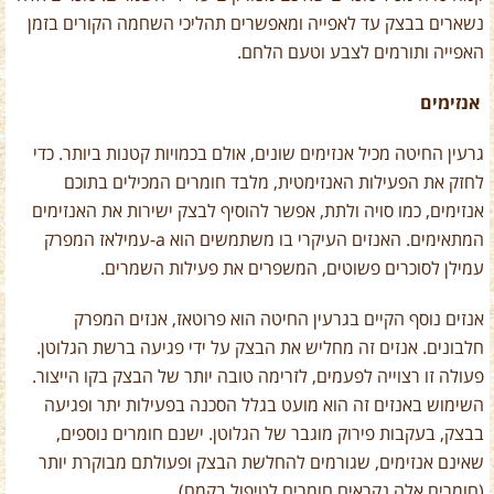
נשארים בבצק עד לאפייה ומאפשרים תהליכי השחמה הקורים בזמן
האפייה ותורמים לצבע וטעם הלחם.
אנזימים
גרעין החיטה מכיל אנזימים שונים, אולם בכמויות קטנות ביותר. כדי
לחזק את הפעילות האנזימטית, מלבד חומרים המכילים בתוכם
אנזימים, כמו סויה ולתת, אפשר להוסיף לבצק ישירות את האנזימים
המתאימים. האנזים העיקרי בו משתמשים הוא
a
-עמילאז המפרק
עמילן לסוכרים פשוטים, המשפרים את פעילות השמרים.
אנזים נוסף הקיים בגרעין החיטה הוא פרוטאז, אנזים המפרק
חלבונים. אנזים זה מחליש את הבצק על ידי פגיעה ברשת הגלוטן.
פעולה זו רצוייה לפעמים, לזרימה טובה יותר של הבצק בקו הייצור.
השימוש באנזים זה הוא מועט בגלל הסכנה בפעילות יתר ופגיעה
בבצק, בעקבות פירוק מוגבר של הגלוטן. ישנם חומרים נוספים,
שאינם אנזימים, שגורמים להחלשת הבצק ופעולתם מבוקרת יותר
(חומרים אלה נקראים חומרים לטיפול בקמח).