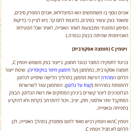
אנזים נוסף בו משתמשים הוא המיצלולאז, אנזים המפרק סיבים,
ומשפר בצק עשיר בסיבים, כדוגמת לחם קל. (יש לציין כי בדיקות
הסימון התזונתי מתבצעות לאחר האפייה, לאחר שכל הפעילות
האנזימטית שהיתה בבצק נגמרה.)
ויטמין C (
חומצה אסקורבית)
בניגוד לתפקידו המוכר כנוגד חמצון, בייצור בצק משמש ויטמין
C
,
חומצה אסקורבית, כמחמצן (על
חימצון חיזור בויקיפדיה
). שיטת ייצור
הלחם ה
מהירה
דורשת מחמצן בתהליך הלישה שיסייע לגלוטן
להתפתח במהירות (
קצת על גלוטן
). המחמצן עוזר לשרשרות
הגלוטנינים ליצור קשרים ביניהן המחזקים את רשת הגלוטן. הבצק
המתקבל יותר אלסטי, חזק, יציב, ויכול להתרחב בקלות ולא להיקרע
בתפיחה ובאפייה.
ויטמין
C
הוא ויטמין רגיש מאוד לחום ומתפרק במהלך האפייה, לכן
הלחם לא מכיל ויטמין
C
.