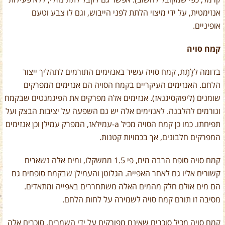
קרמל, כפי שמקובל לחשוב). אפשר גם לקבל לתת נוזלי, ללא פעילות
אנזימטית, על ידי מיצוי הלתת לפני הייבוש, וגם לו צבע וטעם
אופיניים.
קמח סויה
בדומה ללֶתֶת, קמח סויה עשיר באנזימים התורמים לתהליך ייצור
הלחם. האנזימים העיקריים בקמח הסויה הם אנזימים המפרקים
שומנים (ליפוקסיגנאז). אנזימים אלה מפרקים את הפיגמנטים שבקמח
וגורמים להלבנה. לאנזימים אלה יש גם השפעה על יציבות הבצק ועל
תפיחתו. כמו כן קמח הסויה מכיל
a
-עמילאז, המפרק עמילן וכן אנזימים
המפרקים חלבונים, אך בכמויות קטנות.
קמח סויה סופח הרבה מים, פי 1.5 ממשקלו, ומים אלה נשארים
קשורים אליו גם לאחר האפייה. הגלוטן והעמילן שבקמח סופחים גם
הם מים אולם חלק מהמים האלה משתחררים באפייה ומתאדים.
מסיבה זו תורם קמח סויה לשמירה על לחות הלחם.
קמח סויה מכיל סוכרים שאינם מפורקים על ידי השמרים. סוכרים אלה