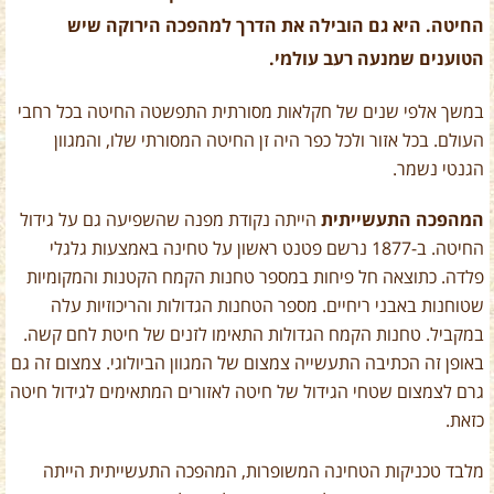
החיטה. היא גם הובילה את הדרך למהפכה הירוקה שיש
הטוענים שמנעה רעב עולמי.
במשך אלפי שנים של חקלאות מסורתית התפשטה החיטה בכל רחבי
העולם. בכל אזור ולכל כפר היה זן החיטה המסורתי שלו, והמגוון
הגנטי נשמר.
המהפכה התעשייתית
הייתה נקודת מפנה שהשפיעה גם על גידול
החיטה. ב-1877 נרשם פטנט ראשון על טחינה באמצעות גלגלי
פלדה. כתוצאה חל פיחות במספר טחנות הקמח הקטנות והמקומיות
שטוחנות באבני ריחיים. מספר הטחנות הגדולות והריכוזיות עלה
במקביל. טחנות הקמח הגדולות התאימו לזנים של חיטת לחם קשה.
באופן זה הכתיבה התעשייה צמצום של המגוון הביולוגי. צמצום זה גם
גרם לצמצום שטחי הגידול של חיטה לאזורים המתאימים לגידול חיטה
כזאת.
מלבד טכניקות הטחינה המשופרות, המהפכה התעשייתית הייתה