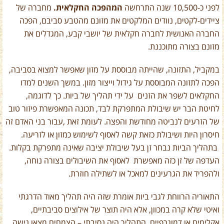
לפני כ-10,500 שנה התרחשה
המהפכה החקלאית.
מחברה של
ציידים-לקטים, נוודים המלקטים את מזונם מהטבע סביבם, הפכה
החברה האנושית לחברה חקלאית של יושבי קבע, המגדלים את
מזונם בצורה מתוכננת.
במקביל, התזונה, שהייתה מבוססת על מזון שאפשר למצוא בסביבה,
הפכה לתזונה המבוססת על גידול וייצור מזון. במשך השנים למדו
החקלאים לשפר את הזנים על ידי תהליך של ביות. כך לדוגמה,
לחיטת הבר יש שיבולת המתפרקת לבד, תכונה המאפשרת פיזור טוב
של הזרעים לנביטה מחודשת והפצה. לעומת זאת ,עבור בני האדם זה
חיסרון היות ושיבולת כזאת קשה לאסוף לשימוש כמזון או לזריעה.
בתהליך הביות נבחר זן בעל שיבולת יציבה שאינה מתפרקת בקלות.
העדפה של זן כזה מאפשרת לאסוף את השיבולים בצורה נוחה,
ולהפריד את הגרעינים למאכל או לשתילה חוזרת.
התאוריה הרווחת לגבי ביות אומרת שזה היה תהליך מאוד הדרגתי
ואיטי שלא קרה במכוון, אלא היה תוצר של אילוצים סביבתיים,
אקלימים או דמוגרפיים. התהליך היה נסיבתי – הצמחים מצאו נישה