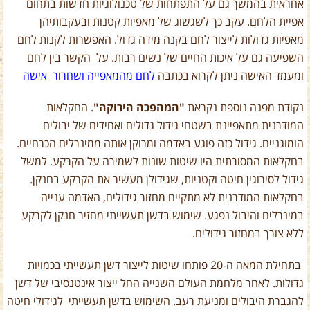
אחראית בהמשך גם על התפתחות של טכנולוגיות חדשות בתחום
אפיית הלחם. עקב כך לשגשוג של מאפיות קטנות ובעקבותיהן
מאפיות גדולות לייצור לחם בקנה מידה גדול. האפשרות לקנות לחם
השפיעה גם על איכות החיים של נשים רבות. על הקשר בין לחם
ומעמד האישה ניתן לקרוא בכתבה
לחם מהמאפייה ושחרור אישה
נקודת מפנה נוספת נקראת
"המהפכה הירוקה"
. החקלאות
המודרנית מתאפיינת בשטחי גידול גדולים ואחידים של יבולים
הומוגניים. גידול כזה פוגע באדמה ומרוקן אותה ממינרלים הכרחיים.
בחקלאות המסורתית היו שיטות שונות לשמירה על הקרקע. למשל
גידול לסירוגין חיטה וקטניות, שגידולן מעשיר את הקרקע בחנקן.
בחקלאות המודרנית לא מתקיים מחזור גידולים, האדמה ענייה
במינרלים והיבול נפגע. שימוש בדשן תעשייתי מחזיר חנקן לקרקע
ללא צורך במחזור גידולים.
בתחילת המאה ה-20 פותחו שיטות לייצור דשן תעשייתי בכמויות
גדולות. לאחר מלחמת העולם השנייה החל ייצור אינטנסיבי של דשן
להגברת היבולים ומניעת רעב. השימוש בדשן תעשייתי לגידולי חיטה