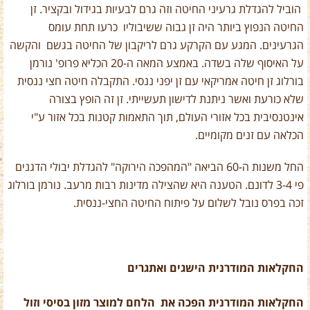
הוביל להגדלת גרעיני החיטה וזה גרם לבעיות בגידול ובקציר. זן
החיטה הנפוץ ביותר היה זן גבוה ששיבוליו כרעו תחת עומס
הגרעינים. המגע עם הקרקע גרם לריקבון של החיטה בגשם והקשה
על האיסוף שלה בשדה. באמצע המאה ה-20 הכליא פרופ' נורמן
בורלוג זן חיטה אמריקאי עם זן יפני ננסי. התקבלה חיטה חצי ננסית
שלא כורעת ואשר ניתנת לדישון תעשייתי. זן זה הופץ בצורה
אינטנסיבית בכל אזורי העולם, תוך התאמות קטנות בכל אזור ע"י
הכלאה עם זנים מקומיים.
החל משנות ה-60 הביאה "המהפכה הירוקה" להגדלת יבולי הדגנים
פי 3-4 לדונם. הטענה היא שהצילה מדינות רבות מרעב. נורמן בורלוג
זכה בפרס נובל לשלום על פיתוח החיטה החצי-ננסית.
החקלאות המודרנית הישגים ואתגרים
החקלאות המודרנית הפכה את הלחם למוצר מזון בסיסי וזול