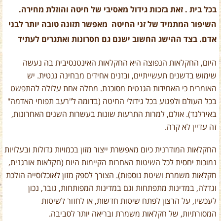
בכל בית . זאת בזכות גידול מאסיבי של חיטה והוזלת מחירה.
השיפור המתמיד של זני החיטה מאפשר תזונה טובה יותר לבני
אדם. בצד ההישג החשוב ישנם גם חסרונות ואתגרים לעתיד
היום, החקלאות הנפוצה היא החקלאות האינטנסיבית בה נעשה
שימוש בדשנים תעשייתיים, ובזנים אחידים מבחינה גנטית. יש
האומרים כי האחידות הגנטית מסוכנת. מחלה אחת עלולה להתפשט
בכל העולם ולפגוע בכל גידולי החיטה (בדומה ל"רעב תפוחי האדמה"
באירלנד). אולם, למרות התרעות שונות בעשרות השנים האחרונות,
זה עדיין לא קרה.
החקלאות המודרנית כיום מאפשרת ייצור מזון בכמויות גדולות ובעלויות
נמוכות יחסית לכל השיטות האחרות הקיימות היום (חקלאות אורגנית,
חקלאות משמרת ושיטת נוספות). הצורך לספק מזון לאוכלוסייה הולכת
וגדלה, במדינות מתפתחות וגם במדינות המפותחות, גובר, נכון
לעכשיו, על הרצון לפתח שיטות חדשות, או לחזור לשיטות
המסורתיות, של חקלאות משמרת ובריאה יותר לסביבה.