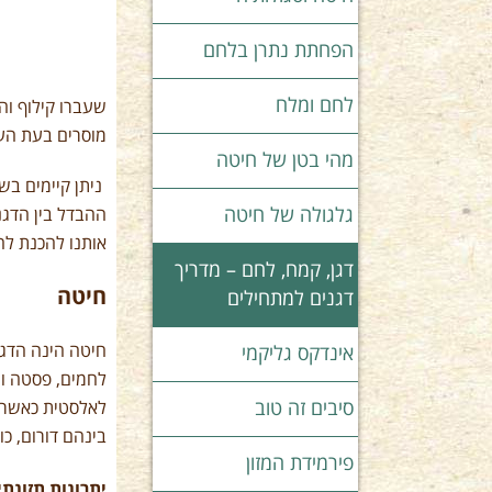
הפחתת נתרן בלחם
לחם ומלח
שעברו קילוף והו
מוסרים בעת הע
מהי בטן של חיטה
ניתן קיימים בש
גלגולה של חיטה
ההבדל בין הדגנ
אותנו להכנת ל
דגן, קמח, לחם – מדריך
חיטה
דגנים למתחילים
חיטה הינה הדגן
אינדקס גליקמי
לחמים, פסטה ומ
סיבים זה טוב
לאלסטית כאשר מ
בינהם דורום, כו
פירמידת המזון
יתרונות תזונתי