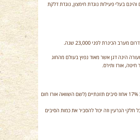
אבנאטרמידים והינם בעלי פעילות נוגדת חימצון, נוגדת דלקת
 הכינרת לפני 23,000 שנה.
המידה אינצ' כמידה השווה ל-3 גרגרי שעורה. השעורה הינה דגן אשר מאוד נפוץ בעולם מהחוג
יטה, אורז ותירס.
שעורה הינה הדגן העשיר ביותר בסיבים תזונתיים בהשוואה לשאר הדגנים, מכילה כ 17% אחוז סיבים תזונתיים (לשם השוואה אורז חום
חלקי הגרעין וזה יכול להסביר את כמות הסיבים