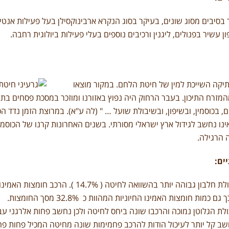
 בסיבים מסוג שונים, בעיקר בסוג הנקרא ארבינוקסילן בעל פעילות אנטי
ן עשיר בפנולים, ליגנין ורכיבים נוספים בעלי פעילות ביולוגית רחבה.
יקה השייכת למין של חיטת הלחם. במקור מוצאו
המזרח התיכון. בעבר הרחוק היה נפוץ באזורנו ומוזכר במסכת פסחים בתלמ
 בכוסמין, ובשיפון, ובשיבולת שועל … " (לה ע"א). במרוצת הזמן נדד הכ
אינו נחשב לגידול ארץ ישראלי מסורתי. בשנים האחרונות קרנו של הכוסמין
 הרגילה.
ים:
לכוסמין תכולת חלבון גבוהה יותר בהשוואה לח
 כמות חומצות האמינו החיוניות המהוות כ 32.8% מסך החומצות.
ולת הגלוטן נמוכה והרכבו שונה ביחס לחיטה ולכן נחשב פחות אלרגני עב
שב קל יותר לעיכול הודות להרכב פחמימות שונה מחיטה המכיל פחות פח