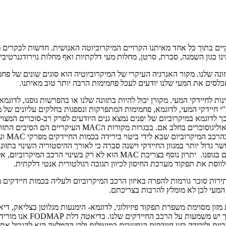
תקיים בתוך כל אחד מאיתנו הקרויים המיקרוביוטה האנושית. חדשות לבקרי
נו כגון השמנה, סכרת, סרטן, מחלות מעי דלקתיות ואף מחלות נוירודגנרטיבי
כלסים את המעי שלנו יודעים לעכל פחמימות הרבה יותר טוב מאיתנו.
ות לחיידקי המעי. מקורן יכול להיות בתזונה שלנו או בהפרשות גופנו, לדוג
 כך לדוגמא במיקרוביום של יפנים נמצא גנים היודעים לפרק רב-סוכרים המצויי
אינן נחשבות MAC עבורנו. עבור תינוקות מקורות הMAC העיקר
וקטניו
ותר לחשיפה לפתוגנים. דיאטות עתירות MAC קשורות בעושר גדול יותר במגוון החיידקי וישנה סברה כי לא
 לווסת את תפקוד מערכת החיסון לכיוון תגובה רגולטורית אנטי דלקתית.
ת סוכר גורמות להפרה באיזון הרכב המיקרוביום ולעליה בכמות חיידקים מע
 המעי לכן לא מומלץ להרבות בצריכתם.
זון מסוימת משפרת תפקוד פיזיולוגי, לדוגמא- הימנעות מגלוטן בצליאק, ד