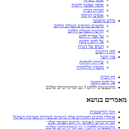
איפה אפשר לקנות
חנויות הבית
אופים קדימה
מידע מקצועי
מושגים בסיסים מעולם הלחם
חדשות מעולם הלחם
על אפיית לחם
על לחם ותזונה
הטיפ של דגנית
לוח דרושים
צור קשר
שירות לקוחות
מועדון הלקוחות
דף הבית
על לחם ותזונה
מתגעגעים ללחם ? גם המיקרוביום שלכם
מאמרים בנושא
דבר הדיאטנית
אינולין וסיבים תזונתיים פרה ביוטיים בשירות מערכת העיכול
המיקרוביום האנושי -היקום הפנימי שלנו
מתגעגעים ללחם ? גם המיקרוביום שלכם