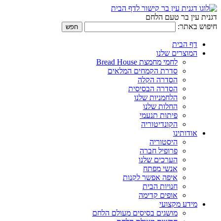
דגנית עין בר טעם הלחם
חיפוש באתר:
דף הבית
המוצרים שלנו
לחמי מחמצת Bread House
סדרת הקמחים המלאים
הסדרה הקלה
הסדרה הבסיסית
הלחמניות שלנו
החלות שלנו
פיתות תנעמי
הקונדיטוריה
אודותינו
היסטוריה
פרופיל חברה
הערכים שלנו
אנשי מפתח
איפה אפשר לקנות
חנויות הבית
אופים קדימה
מידע מקצועי
מושגים בסיסים מעולם הלחם