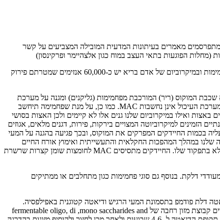
ם מתפרסמים מאמרים בעיתונות המדעית המובילה המצביעים על קשר
ות (מחלות הפוגעות בתאי העצב במוח כגון אלצהיימר ופרקינסון)
, אוטיזם ודיכאון. אחד הגורמים המשפיעים על הרכב המיקרוביוטה הוא התזונה שלנו. מקור האנרגיה העיקרי של המיקרוביוטיה הוא סוגים שונים של פחמימות ובמיקרוביום של אדם בריא יש כ-60,000 אנזימים שמטרתם פירוק
מא שכבת המוקוס (ריר) המורכבת מפחמימות (גליקנים) ומגנה על מערכת
העיכול. על מנת שפחמימות יחשבו MAC, הן חייבות להיות זמינות לפירוק ע"י חיידקי המעי, לדוגמא, פחמימות המתפרקות ונספגות בחלקים עליונים של מערכת העיכול אינן נחשבות MAC. כמו כן, על מנת שפחמימה תיחשב
ם באצות ואילו במיקרוביום שלנו גנים אלו לא קיימים ולכן האצות בסושי
יים הם האוליגוסוכרים בחלב אם. בבגרות מקורות הMAC העיקריים הם הסיבים התזונתיים הזמינים למיקרוביוטה המצויים בירקות, פירות, דגנים מלאים, אגוזים
ת. במודלים של עכברים דיאטות דלות בסיבים תזונתיים גרמו לשינוי בהרכב המיקרוביום שבא לידי ביטוי בירידה בכמות החיידקים מפרקי MAC ועליה בכמות החיידקים המפרקים את המוקוס, ובכך פגיעה בהגנה על המעי
ורך ההיסטוריה השינוי בתזונה שלנו במהלך המהפכות החקלאית והתעשייתית ואימוץ אורח החיים
והתזונה המערביים גרמו לירידה משמעותית בכמות ובמגוון המיקרואורגניזמים בגופנו. יתרון נוסף בצריכת MAC הוא לא רק בשינוי הרכב המיקרוביום, אלא בתפקוד שלו. החיידקים מתסיסים MAC לחומצות שומן קצרות שרשרת
ודדי דלקת. בנוסף גם סוגי פחמימות כגון מתחלבים או ממתיקים
יאטה דלת פודמפ בתסמונת המעי הרגיש ודיאטה קטוגנית באפילפסיה.
דיאטות מגבילות כאלו או אחרות רווחות גם בקרב האוכלוסייה הבריאה ולכך יש משמעות על הרכב החיידקים שלנו. בדיאטה דלת FODMAP אנו מורידים קבוצת מזון רחבה של fermentable oligo, di ,mono saccharides and
polyols. למרות יעילותה, נמצא כי דיאטה זו גורמת לשינויים בהרכב המיקרוביום ולירידה בזני חיידקים הנחשבים כמועילים ולכן ההמלצה היא להגביל את תקופת הדיאטה ל- 4-6 שבועות ולאחר מכן לחזור ולהוסיף מזונות בהדרגה.