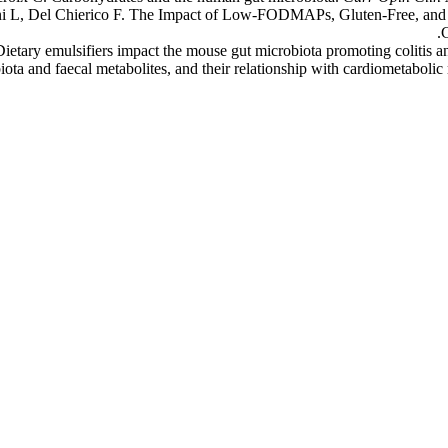
ani L, Del Chierico F. The Impact of Low-FODMAPs, Gluten-Free, and 
C
ietary emulsifiers impact the mouse gut microbiota promoting colitis
iota and faecal metabolites, and their relationship with cardiometabolic