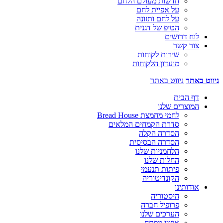
חדשות מעולם הלחם
על אפיית לחם
על לחם ותזונה
הטיפ של דגנית
לוח דרושים
צור קשר
שירות לקוחות
מועדון הלקוחות
ניווט באתר
ניווט באתר
דף הבית
המוצרים שלנו
לחמי מחמצת Bread House
סדרת הקמחים המלאים
הסדרה הקלה
הסדרה הבסיסית
הלחמניות שלנו
החלות שלנו
פיתות תנעמי
הקונדיטוריה
אודותינו
היסטוריה
פרופיל חברה
הערכים שלנו
אנשי מפתח