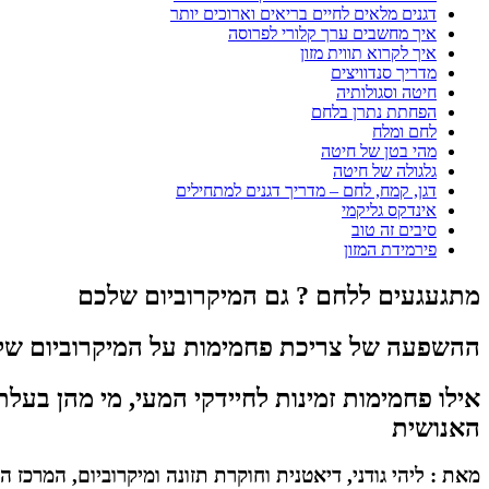
דגנים מלאים לחיים בריאים וארוכים יותר
איך מחשבים ערך קלורי לפרוסה
איך לקרוא תווית מזון
מדריך סנדוויצים
חיטה וסגולותיה
הפחתת נתרן בלחם
לחם ומלח
מהי בטן של חיטה
גלגולה של חיטה
דגן, קמח, לחם – מדריך דגנים למתחילים
אינדקס גליקמי
סיבים זה טוב
פירמידת המזון
מתגעגעים ללחם ? גם המיקרוביום שלכם
ההשפעה של צריכת פחמימות על המיקרוביום של
אילו פחמימות זמינות לחיידקי המעי, מי מהן בע
האנושית
מאת : ליהי גודני, דיאטנית וחוקרת תזונה ומיקרוביום, המרכז ה