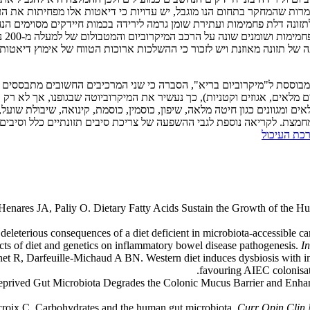
רות שהמחקר בתחום הנו מוגבל, יש עדויות כי דיאטות אלו מפחיתות את העו
לתזונה דלת פחמימות ועתירת שומן גרמה לירידה בכמות חיידקים מסוימים הנ
השרש
של תזונה מאוזנת ויש לזכור כי ההשלכות ארוכות הטווח של אימוץ דיאטות מ
בוססת ל"מיקרוביום בריא", הסברה כי שני המרכיבים החשובים מתבססים על
ל יותר מזונות המכילים MAC (ירקות, פירות, דגנים מלאים, אגוזים וקטניות), כך נעשיר את המיקרוביו
מלאים ומגוונים כגון חיטה מלאה, שיפון, כוסמין, כוסמת, קינואה, שיבולת שו
י מחמצת. לקריאה נוספת לגבי ההשפעה של צריכת סיבים תזונתיים כלל וסיבים
כת העיכול
enares JA, Paliy O. Dietary Fatty Acids Sustain the Growth of the 
leterious consequences of a diet deficient in microbiota-accessible c
s of diet and genetics on inflammatory bowel disease pathogenesis.
I
t R, Darfeuille-Michaud A BN. Western diet induces dysbiosis with in
favouring AIEC colonisa
prived Gut Microbiota Degrades the Colonic Mucus Barrier and Enhan
roix C. Carbohydrates and the human gut microbiota.
Curr Opin Clin 