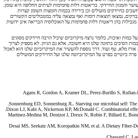
שר והמגוון החיידקי. בדיאטות דלות פחמימות לעיתים החלופה היא שומן.
חשבים כחיידקים מועילים וכן בירידה בכמות חומצות השומן קצרות
רת. במחקר שנערך בסין ובחן את ההשפעה של דיאטות עם תכולת פחמימות ושומנים שונה על הרכב המיקרוביום והמטבולום של למעלה מ-200 נבדקים, נמצאו תוצאות דומות ואף נמצאה עליה במטבוליטים הקשורים
גבילות בהן דיאטות דלות פחמימות על האוכלוסיה הבריאה אינן ידועות
 כמות ואיכות, כלומר נרצה מיקרוביום שיכיל הרבה חיידקים מסוגים
טה שבגופנו, אך לא רק כמות הסיבים בתזונה שלנו היא חשובה, אלא גם הגיוון. לא מספיק לצרוך
על, אורז מלא, טף ועוד. דרך נוספת להעשיר את המיקרוביום שלנו הוא לאכול
 פרה ביוטיים בפרט על המיקרוביוטה שלנו ועל החיידקים המועילים
Agans R, Gordon A, Kramer DL, Perez-Burillo S, Rufian-H
Sonnenburg ED, Sonnenburg JL. Starving our microbial self: The de
Dixon LJ, Kabi A, Nickerson KP, McDonald C. Combinatorial effect
Martinez-Medina M, Denizot J, Dreux N, Robin F, Billard E, Bonne
Desai MS, Seekatz AM, Koropatkin NM, et al. A Dietary Fiber-De
Chassard C, Lac