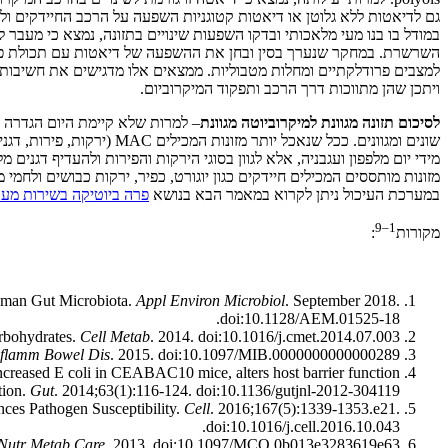
גם לדיאטות ללא גלוטן או דיאטות קטוגניות השפעה על הרכב החיידקים ולמ
במודל בו בנו מעי מלאכותי ובדקו השפעות שינויים בתזונה, נמצא כי מעבר 
למצבים פרודלקתיים ומחלות מטבוליות. ממצאים אלו מדגישים את חשיבותה 
ויתכן שהן מתווכות דרך הרכב ותפקוד המיקרוביום.
לסיכום תזונה מגוונת למיקרוביוטה מגוונת
– למרות שלא קיימת היום הגדרה מ
שונים ומגוונים. ככל שנאכ
מידי יום מלפפון ועגבניה, אלא לגוון בסוגי הירקות והפירות ולהעדיף דגנים 
מזונות מותססים המכילים חיידקים כגון יוגורט, כפיר, ירקות כבושים ולחמ
במערכת העיכול ניתן לקרוא במאמר הבא בנושא
פרה ביוטיקה בשירות מער
1–9
מקורות
:
Human Gut Microbiota.
Appl Environ Microbiol
. September 2018.
doi:10.1128/AEM.01525-18.
arbohydrates.
Cell Metab
. 2014. doi:10.1016/j.cmet.2014.07.003.
nflamm Bowel Dis
. 2015. doi:10.1097/MIB.0000000000000289.
creased E coli in CEABAC10 mice, alters host barrier function
tion.
Gut
. 2014;63(1):116-124. doi:10.1136/gutjnl-2012-304119.
ces Pathogen Susceptibility.
Cell
. 2016;167(5):1339-1353.e21.
doi:10.1016/j.cell.2016.10.043.
Nutr Metab Care
. 2013. doi:10.1097/MCO.0b013e3283619e63.