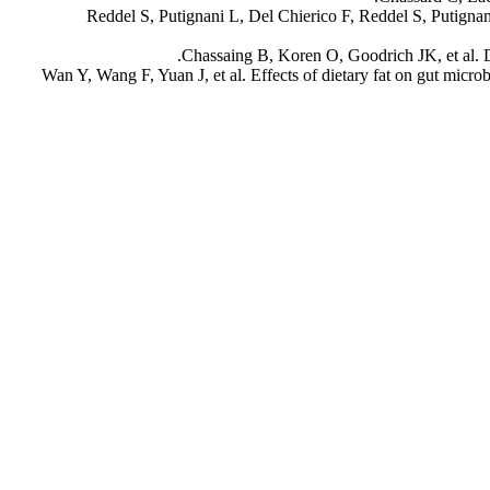
Reddel S, Putignani L, Del Chierico F, Reddel S, Putign
Chassaing B, Koren O, Goodrich JK, et al. D
Wan Y, Wang F, Yuan J, et al. Effects of dietary fat on gut microb