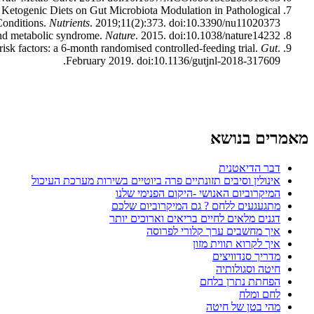
Ketogenic Diets on Gut Microbiota Modulation in Pathological
onditions.
Nutrients
. 2019;11(2):373. doi:10.3390/nu11020373.
 and metabolic syndrome.
Nature
. 2015. doi:10.1038/nature14232.
 risk factors: a 6-month randomised controlled-feeding trial.
Gut
.
February 2019. doi:10.1136/gutjnl-2018-317609.
מאמרים בנושא
דבר הדיאטנית
אינולין וסיבים תזונתיים פרה ביוטיים בשירות מערכת העיכול
המיקרוביום האנושי -היקום הפנימי שלנו
מתגעגעים ללחם ? גם המיקרוביום שלכם
דגנים מלאים לחיים בריאים וארוכים יותר
איך מחשבים ערך קלורי לפרוסה
איך לקרוא תווית מזון
מדריך סנדוויצים
חיטה וסגולותיה
הפחתת נתרן בלחם
לחם ומלח
מהי בטן של חיטה