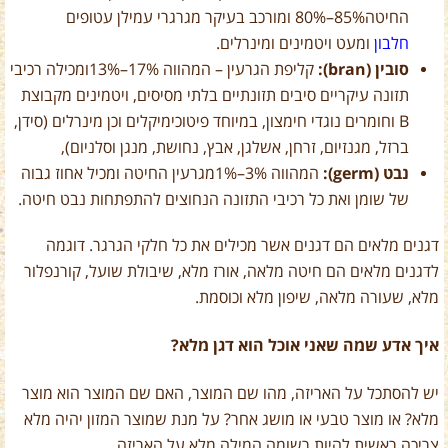
החיטה
85%
–
80%
ומורכב בעיקר מגרגרי עמילן עטופים
חלבון
ומעט ויטמינים ומינרלים.
סובין (bran):
קליפת הגרעין – המהווה
17%
–
13%
ומכילה רכיבי
תזונה עיקריים סיבים תזונתיים בלתי מסיסים, ויטמינים מקבוצת
B
וחומרים נוגדי חימצון, במיוחד פיטוכימיקלים וכן מינרלים (סידן,
ברזל, מגנזיום, זרחן, אשלגן, אבץ, נחושת, מנגן וסלניום),
נבט (germ):
המהווה
3%
–
1%
מגרעין החיטה ומכיל אחוז גבוה
של שומן ואת כל רכיבי התזונה הנחוצים להתפתחות נבט חיטה.
דגנים מלאים הם דגנים אשר מכילים את כל חלקי הגרגר. דוגמה
לדגנים מלאים הם חיטה מלאה, אורז מלא, שיבולת שועל, קורנפלור
מלא, שעורה מלאה, שיפון מלא וכוסמת.
איך אדע שמה שאני אוכל הוא דגן מלא?
יש להסתכל על האריזה, מהו שם המוצר, האם שם המוצר הוא מוצר
מלא? או מוצר טבעי או מושג אחר? על מנת שמוצר המזון יהיה מלא
צריכה ראשית להיות רשומה המילה מלא על האריזה.