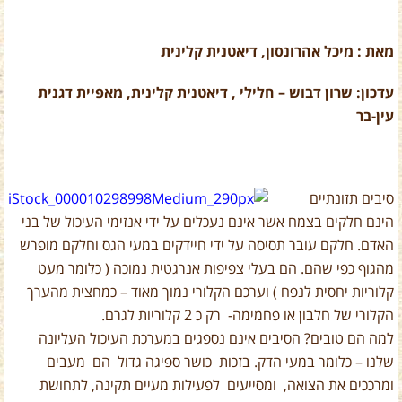
מאת : מיכל אהרונסון, דיאטנית קלינית
עדכון: שרון דבוש – חלילי , דיאטנית קלינית, מאפיית דגנית
עין-בר
סיבים תזונתיים
הינם חלקים בצמח אשר אינם נעכלים על ידי אנזימי העיכול של בני
האדם. חלקם עובר תסיסה על ידי חיידקים במעי הגס וחלקם מופרש
מהגוף כפי שהם. הם בעלי צפיפות אנרגטית נמוכה ( כלומר מעט
קלוריות יחסית לנפח ) וערכם הקלורי נמוך מאוד – כמחצית מהערך
הקלורי של חלבון או פחמימה- רק כ 2 קלוריות לגרם.
למה הם טובים? הסיבים אינם נספגים במערכת העיכול העליונה
שלנו – כלומר במעי הדק. בזכות כושר ספיגה גדול הם מעבים
ומרככים את הצואה, ומסייעים לפעילות מעיים תקינה, לתחושת