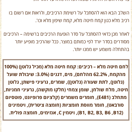
השלב הבא הוא להסתכל על רשימת הרכיבים, ולראות אם רשום בו
רכיב מלא כגון קמח חיטה מלא, קמח שיפון מלא וכו'.
לאחר מכן כדאי להסתכל על סדר הופעת הרכיבים ברשימה – הרכיבים
מסודרים בסדר יורד לפי כמותם במוצר. ככל שהרכיב מופיע יותר
בהתחלה משמע יש ממנו יותר.
לחם חיטה מלא – רכיבים: קמח חיטה מלא (מכיל גלוטן) (100%
מהקמח, 62.2% מהלחם), מים, דגנים (3.0%: שיבולת שועל
(גלוטן), לתת שעורה (גלוטן)), שמרים, גרעיני פישתן, גלוטן
חיטה, מלח שולחן, שומן צמחי (חלקו מוקשה), גרעיני חמניות,
מתחלב (E481), חומרים משמרים (קלציום פרופיונט, פוטסיום
סורבאט), חומר מווסת חומציות (חומצה ציטרית), ויטמינים
(B1, B2, B3, B6 ,B12), ויטמין C, אנזימים, חומצה פולית.