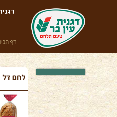
דגנית
דף הבית
לחם דל ס