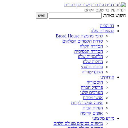
דגנית עין בר טעם הלחם
חיפוש באתר:
דף הבית
המוצרים שלנו
לחמי מחמצת Bread House
סדרת הקמחים המלאים
הסדרה הקלה
הסדרה הבסיסית
הלחמניות שלנו
החלות שלנו
פיתות תנעמי
הקונדיטוריה
אודותינו
היסטוריה
פרופיל חברה
הערכים שלנו
אנשי מפתח
איפה אפשר לקנות
חנויות הבית
אופים קדימה
מידע מקצועי
מושגים בסיסים מעולם הלחם