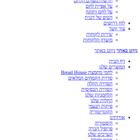
חדשות מעולם הלחם
על אפיית לחם
על לחם ותזונה
הטיפ של דגנית
לוח דרושים
צור קשר
שירות לקוחות
מועדון הלקוחות
ניווט באתר
ניווט באתר
דף הבית
המוצרים שלנו
לחמי מחמצת Bread House
סדרת הקמחים המלאים
הסדרה הקלה
הסדרה הבסיסית
הלחמניות שלנו
החלות שלנו
פיתות תנעמי
הקונדיטוריה
אודותינו
היסטוריה
פרופיל חברה
הערכים שלנו
אנשי מפתח