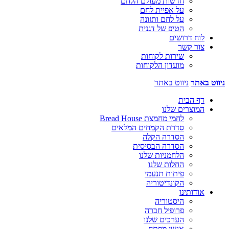
חדשות מעולם הלחם
על אפיית לחם
על לחם ותזונה
הטיפ של דגנית
לוח דרושים
צור קשר
שירות לקוחות
מועדון הלקוחות
ניווט באתר
ניווט באתר
דף הבית
המוצרים שלנו
לחמי מחמצת Bread House
סדרת הקמחים המלאים
הסדרה הקלה
הסדרה הבסיסית
הלחמניות שלנו
החלות שלנו
פיתות תנעמי
הקונדיטוריה
אודותינו
היסטוריה
פרופיל חברה
הערכים שלנו
אנשי מפתח