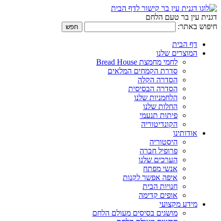
דגנית עין בר טעם הלחם
חיפוש באתר:
דף הבית
המוצרים שלנו
לחמי מחמצת Bread House
סדרת הקמחים המלאים
הסדרה הקלה
הסדרה הבסיסית
הלחמניות שלנו
החלות שלנו
פיתות תנעמי
הקונדיטוריה
אודותינו
היסטוריה
פרופיל חברה
הערכים שלנו
אנשי מפתח
איפה אפשר לקנות
חנויות הבית
אופים קדימה
מידע מקצועי
מושגים בסיסים מעולם הלחם