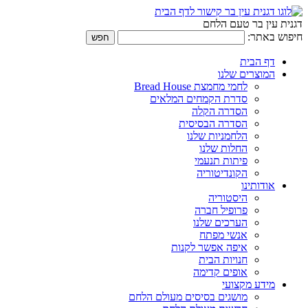
דגנית עין בר טעם הלחם
חיפוש באתר:
דף הבית
המוצרים שלנו
לחמי מחמצת Bread House
סדרת הקמחים המלאים
הסדרה הקלה
הסדרה הבסיסית
הלחמניות שלנו
החלות שלנו
פיתות תנעמי
הקונדיטוריה
אודותינו
היסטוריה
פרופיל חברה
הערכים שלנו
אנשי מפתח
איפה אפשר לקנות
חנויות הבית
אופים קדימה
מידע מקצועי
מושגים בסיסים מעולם הלחם