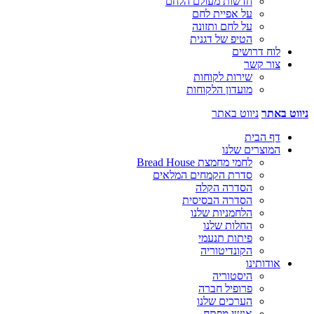
חדשות מעולם הלחם
על אפיית לחם
על לחם ותזונה
הטיפ של דגנית
לוח דרושים
צור קשר
שירות לקוחות
מועדון הלקוחות
ניווט באתר
ניווט באתר
דף הבית
המוצרים שלנו
לחמי מחמצת Bread House
סדרת הקמחים המלאים
הסדרה הקלה
הסדרה הבסיסית
הלחמניות שלנו
החלות שלנו
פיתות תנעמי
הקונדיטוריה
אודותינו
היסטוריה
פרופיל חברה
הערכים שלנו
אנשי מפתח