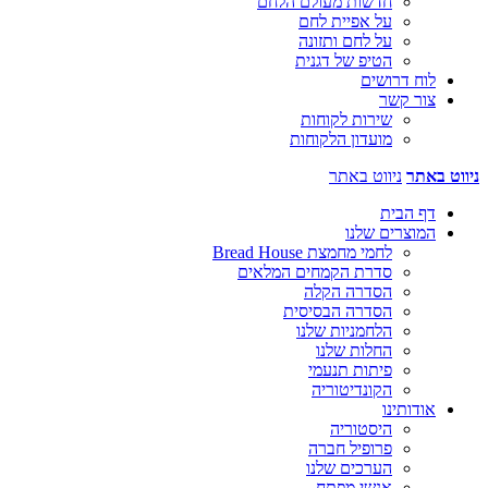
חדשות מעולם הלחם
על אפיית לחם
על לחם ותזונה
הטיפ של דגנית
לוח דרושים
צור קשר
שירות לקוחות
מועדון הלקוחות
ניווט באתר
ניווט באתר
דף הבית
המוצרים שלנו
לחמי מחמצת Bread House
סדרת הקמחים המלאים
הסדרה הקלה
הסדרה הבסיסית
הלחמניות שלנו
החלות שלנו
פיתות תנעמי
הקונדיטוריה
אודותינו
היסטוריה
פרופיל חברה
הערכים שלנו
אנשי מפתח