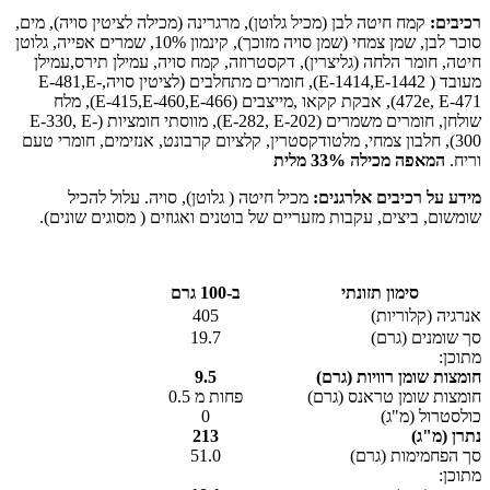
רכיבים:
קמח חיטה לבן (מכיל גלוטן), מרגרינה (מכילה לציטין סויה), מים,
סוכר לבן, שמן צמחי (שמן סויה מזוכך), קינמון 10%, שמרים אפייה, גלוטן
חיטה, חומר הלחה (גליצרין), דקסטרוזה, קמח סויה, עמילן תירס,עמילן
מעובד ( E-1414,E-1442), חומרים מתחלבים (לציטין סויה,E-481,E-
472e, E-471), אבקת קקאו ,מייצבים (E-415,E-460,E-466), מלח
שולחן, חומרים משמרים (E-282, E-202), מווסתי חומציות (E-330, E-
300), חלבון צמחי, מלטודקסטרין, קלציום קרבונט, אנזימים, חומרי טעם
וריח.
המאפה מכילה 33% מלית
מידע על רכיבים אלרגנים:
מכיל חיטה ( גלוטן), סויה. עלול להכיל
שומשום, ביצים, עקבות מזעריים של בוטנים ואגוזים ( מסוגים שונים).
סימון תזונתי
ב-100 גרם
אנרגיה (קלוריות)
405
סך שומנים (גרם)
19.7
מתוכן:
חומצות שומן רוויות (גרם)
9.5
חומצות שומן טראנס (גרם)
פחות מ 0.5
כולסטרול (מ"ג)
0
נתרן (מ"ג)
213
סך הפחמימות (גרם)
51.0
מתוכן: