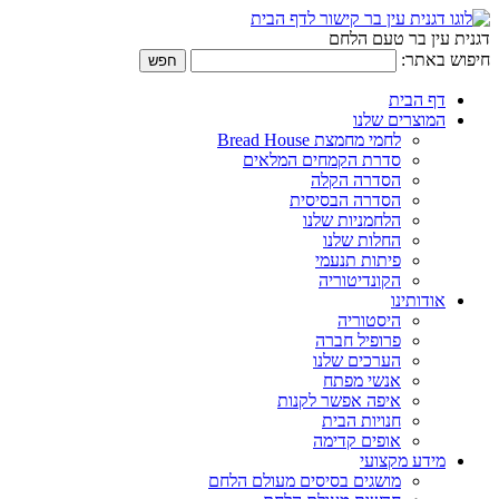
דגנית עין בר טעם הלחם
חיפוש באתר:
דף הבית
המוצרים שלנו
לחמי מחמצת Bread House
סדרת הקמחים המלאים
הסדרה הקלה
הסדרה הבסיסית
הלחמניות שלנו
החלות שלנו
פיתות תנעמי
הקונדיטוריה
אודותינו
היסטוריה
פרופיל חברה
הערכים שלנו
אנשי מפתח
איפה אפשר לקנות
חנויות הבית
אופים קדימה
מידע מקצועי
מושגים בסיסים מעולם הלחם