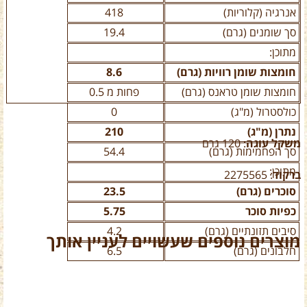
אנרגיה (קלוריות)
418
סך שומנים (גרם)
19.4
מתוכן:
חומצות שומן רוויות (גרם)
8.6
חומצות שומן טראנס (גרם)
פחות מ 0.5
כולסטרול (מ"ג)
0
נתרן (מ"ג)
210
משקל עוגה
: 120 גרם
סך הפחמימות (גרם)
54.4
מתוכן:
ברקוד
: 2275565
סוכרים (גרם)
23.5
כפיות סוכר
5.75
סיבים תזונתיים (גרם)
4.2
מוצרים נוספים שעשויים לעניין אותך
חלבונים (גרם)
6.5