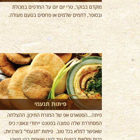
מוקדם בבוקר, טרי יום יום על המדפים במכולת
ובסופר, לחמים שלמים או פרוסים בטעם מעולה.
פיתות תנעמי
פיתה…הסטארט אפ של המזרח התיכון. ההצלחה
המסחררת שלה טמונה בפטנט ייחודי וגאוני: כיס
שאפשר למלא בכל טוב. פיתות "תנעמי" בשרניות,
רכות ומלאות בטעם עוד לפני ששמת בהן משהו.