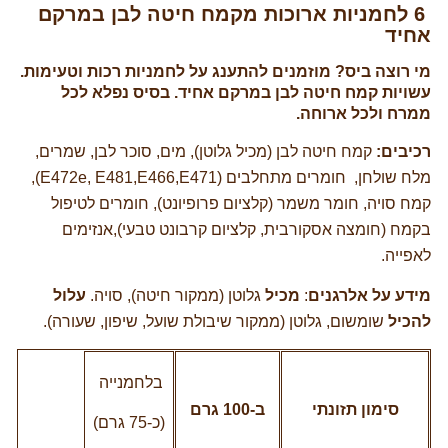
6 לחמניות ארוכות מקמח חיטה לבן במרקם
חיד
י רוצה ביס? מוזמנים להתענג על לחמניות רכות וטעימות.
שויות קמח חיטה לבן במרקם אחיד. בסיס נפלא לכל
מרח ולכל ארוחה.
כיבים:
קמח חיטה לבן (מכיל גלוטן), מים, סוכר לבן, שמרים,
מלח שולחן, חומרים מתחלבים (E472e, E481,E466,E471),
מח סויה, חומר משמר (קלציום פרופיונט), חומרים לטיפול
קמח (חומצה אסקורבית, קלציום קרבונט טבעי),אנזימים
אפייה.
ידע על אלרגנים
:
מכיל
גלוטן (ממקור חיטה), סויה.
עלול
הכיל
שומשום, גלוטן (ממקור שיבולת שועל, שיפון, שעורה).
בלחמנייה
סימון תזונתי
ב-100 גרם
(כ-75 גרם)