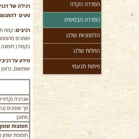
הסדרה הקלה
רגילה של דגני
טעים להתגעג
הסדרה הבסיסית
רכיבים:
קמח חיט
הלחמניות שלנו
בקמח ( חומצה א
החלות שלנו
מידע על רכיבי
פיתות תנעמי
שומשום, גלוטן 
ס
אנרגיה (קלוריו
סך שומנים (גר
מתוכן:
חומצות שומן ר
חומצות שומן ט