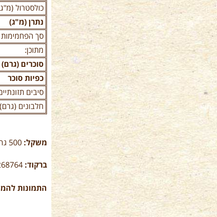
כולסטרול (מ"ג)
נתרן (מ"ג)
סך הפחמימות (
מתוכן:
סוכרים (גרם)
כפיות סוכר
סיבים תזונתיים
חלבונים (גרם)
משקל:
500 גרם
ברקוד:
3268764
התמונות להמח