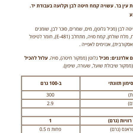
ת עין בר. עשויה קמח חיטה לבן וקלועה בעבודת יד.
ע
ה לבן (מכיל גלוטן), מים, שמרים, סוכר לבן, שומנים
ושמנים מהצומח, מלח שולחן, קמח סויה, מתחלב (E-481), חומר לטיפול
סקורבית), אנזימים לאפייה .
ם אלרגנים:
מכיל
גלוטן (ממקור חיטה), סויה.
עלול להכיל
(ממקור שיבולת שועל, שעורה, שיפון).
ימון תזונתי
ב-100 גרם
ת)
300
ם)
2.9
וויות (גרם)
1
ראנס (גרם)
פחות מ 0.5