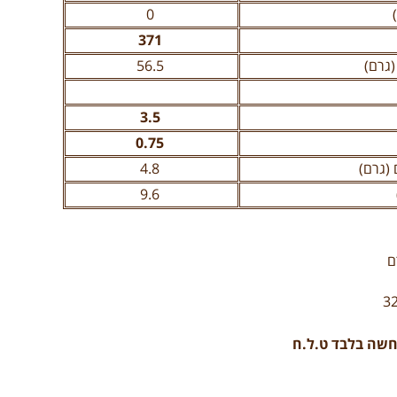
0
371
גרם)
56.5
3.5
0.75
 (גרם)
4.8
9.6
שה בלבד ט.ל.ח