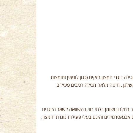
לה נוגדי חמצון חזקים (כגון לוטאין וחומצות
 E , ברזל, מגנזיום, זרחן ואשלגן . חיטה מלאה מכילה רכיבים פעילים
 שועל עשירה יותר בחלבון ושומן בלתי רווי בהשוואה לשאר הדגנים
דיים הנקראים אבנאטרמידים והינם בעלי פעילות נוגדת חימצון,