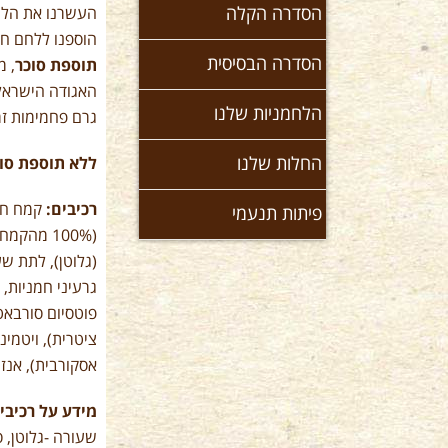
הסדרה הקלה
הוספנו ללחם חל
הסדרה הבסיסית
תוספת סוכר
, מ
האגודה הישראל
הלחמניות שלנו
גרם פחמימות זמינות ,כ- 75 קלוריות וכ- 
החלות שלנו
ללא תוספת סוכ
רכיבים:
קמח חיט
פיתות תנעמי
(100% מהקמח, 62.2% מהלחם) ,
(גלוטן), לתת שע
פוטסיום סורבאט)
אסקורבית), אנזי
מידע על רכיבי
שעורה -גלוטן, ס