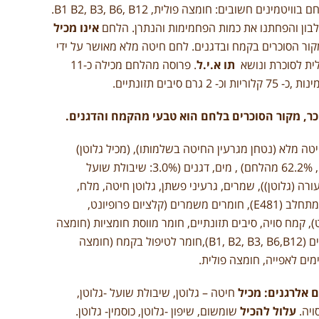
העשרנו את הלחם בוויטמינים חשובים: חומצה פולית, B1 B2, B3, B6, B12.
בון והפחתנו את כמות הפחמימות והנתרן. הלחם
אינו מכיל
קור הסוכרים בקמח ובדגנים. לחם חיטה מלא מאושר על ידי
ית לסוכרת ונושא
תו א.י.ל
. פרוסה מהלחם מכילה כ-11
2 גרם סיבים תזונתיים.
ר, מקור הסוכרים בלחם הוא טבעי מהקמח והדגנים.
ה מלא (נטחן מגרעין החיטה בשלמותו),
(מכיל גלוטן)
מים, דגנים (3.0%: שיבולת שועל
ורה (גלוטן)), שמרים, גרעיני פשתן, גלוטן חיטה, מלח,
גרעיני חמניות, מתחלב (E481), חומרים משמרים (קלציום פרופיונט,
, קמח סויה, סיבים תזונתיים, חומר מווסת חומציות (חומצה
ציטרית), ויטמינים (B1, B2, B3, B6,B12),חומר לטיפול בקמח (חומצה
מים לאפייה, חומצה פולית.
ם אלרגנים: מכיל
חיטה – גלוטן, שיבולת שועל -גלוטן,
ויה.
עלול להכיל
שומשום, שיפון -גלוטן, כוסמין- גלוטן.