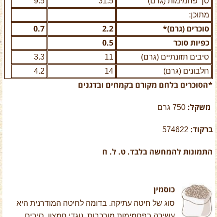
סך פחמימות (גרם)
31.5
9.5
מתוכן:
סוכרים (גרם)*
2.2
0.7
כפיות סוכר
0.5
סיבים תזונתיים (גרם)
11
3.3
חלבונים (גרם)
14
4.2
*הסוכרים בלחם מקורם בקמחים ובדגנים
משקל:
750 גרם
ברקוד:
574622
התמונות להמחשה בלבד. ט. ל. ח
כוסמין
סוג של חיטה עתיקה. בדומה לחיטה המודרנית היא
עשירה בפחמימות מורכבות, נוגדי חמצון, סיבים