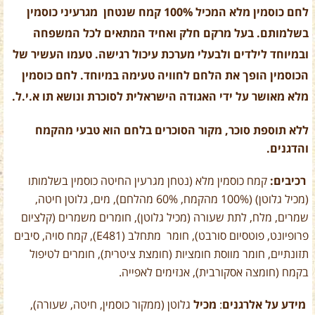
לחם כוסמין מלא המכיל 100% קמח שנטחן מגרעיני כוסמין
בשלמותם. בעל מרקם חלק ואחיד המתאים לכל המשפחה
ובמיוחד לילדים ולבעלי מערכת עיכול רגישה. טעמו העשיר של
הכוסמין הופך את הלחם לחוויה טעימה במיוחד. לחם כוסמין
מלא מאושר על ידי האגודה הישראלית לסוכרת ונושא תו א.י.ל.
ללא תוספת סוכר, מקור הסוכרים בלחם הוא טבעי מהקמח
והדגנים.
רכיבים:
קמח כוסמין מלא (נטחן מגרעין החיטה כוסמין בשלמותו
(מכיל גלוטן) (100% מהקמח, 60% מהלחם), מים, גלוטן חיטה,
שמרים, מלח, לתת שעורה (מכיל גלוטן), חומרים משמרים (קלציום
פרופיונט, פוטסיום סורבט), חומר מתחלב (E481), קמח סויה, סיבים
תזונתיים, חומר מווסת חומציות (חומצת ציטרית), חומרים לטיפול
בקמח (חומצה אסקורבית), אנזימים לאפייה.
מידע על אלרגנים
:
מכיל
גלוטן (ממקור כוסמין, חיטה, שעורה),