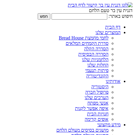
דגנית עין בר טעם הלחם
חיפוש באתר:
דף הבית
המוצרים שלנו
לחמי מחמצת Bread House
סדרת הקמחים המלאים
הסדרה הקלה
הסדרה הבסיסית
הלחמניות שלנו
החלות שלנו
פיתות תנעמי
הקונדיטוריה
אודותינו
היסטוריה
פרופיל חברה
הערכים שלנו
אנשי מפתח
איפה אפשר לקנות
חנויות הבית
אופים קדימה
מידע מקצועי
מושגים בסיסים מעולם הלחם