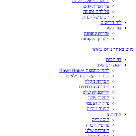
חדשות מעולם הלחם
על אפיית לחם
על לחם ותזונה
הטיפ של דגנית
לוח דרושים
צור קשר
שירות לקוחות
מועדון הלקוחות
ניווט באתר
ניווט באתר
דף הבית
המוצרים שלנו
לחמי מחמצת Bread House
סדרת הקמחים המלאים
הסדרה הקלה
הסדרה הבסיסית
הלחמניות שלנו
החלות שלנו
פיתות תנעמי
הקונדיטוריה
אודותינו
היסטוריה
פרופיל חברה
הערכים שלנו
אנשי מפתח