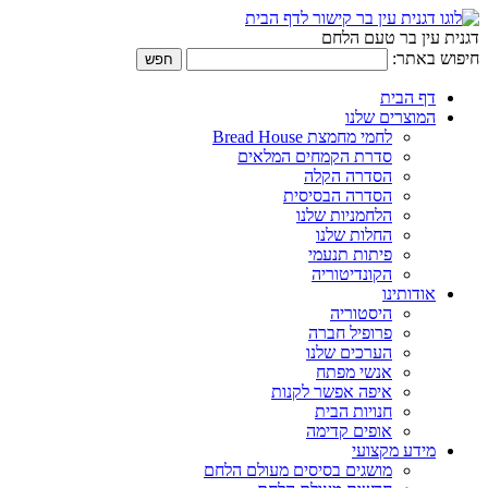
דגנית עין בר טעם הלחם
חיפוש באתר:
דף הבית
המוצרים שלנו
לחמי מחמצת Bread House
סדרת הקמחים המלאים
הסדרה הקלה
הסדרה הבסיסית
הלחמניות שלנו
החלות שלנו
פיתות תנעמי
הקונדיטוריה
אודותינו
היסטוריה
פרופיל חברה
הערכים שלנו
אנשי מפתח
איפה אפשר לקנות
חנויות הבית
אופים קדימה
מידע מקצועי
מושגים בסיסים מעולם הלחם