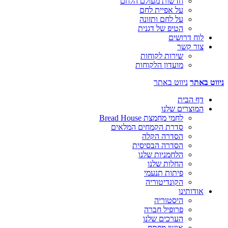
חדשות מעולם הלחם
על אפיית לחם
על לחם ותזונה
הטיפ של דגנית
לוח דרושים
צור קשר
שירות לקוחות
מועדון הלקוחות
ניווט באתר
ניווט באתר
דף הבית
המוצרים שלנו
לחמי מחמצת Bread House
סדרת הקמחים המלאים
הסדרה הקלה
הסדרה הבסיסית
הלחמניות שלנו
החלות שלנו
פיתות תנעמי
הקונדיטוריה
אודותינו
היסטוריה
פרופיל חברה
הערכים שלנו
אנשי מפתח