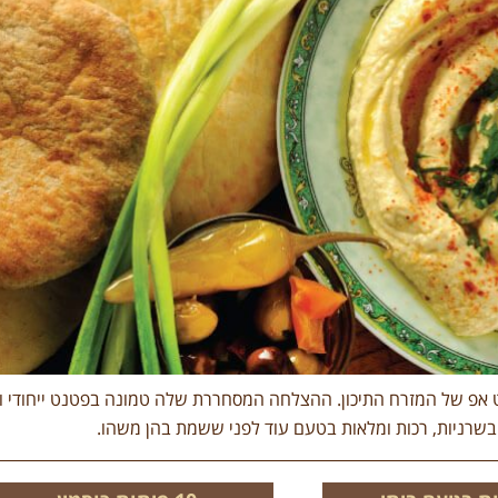
פ של המזרח התיכון. ההצלחה המסחררת שלה טמונה בפטנט ייחודי וגא
בשרניות, רכות ומלאות בטעם עוד לפני ששמת בהן משהו.