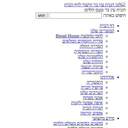
דגנית עין בר טעם הלחם
חיפוש באתר:
דף הבית
המוצרים שלנו
לחמי מחמצת Bread House
סדרת הקמחים המלאים
הסדרה הקלה
הסדרה הבסיסית
הלחמניות שלנו
החלות שלנו
פיתות תנעמי
הקונדיטוריה
אודותינו
היסטוריה
פרופיל חברה
הערכים שלנו
אנשי מפתח
איפה אפשר לקנות
חנויות הבית
אופים קדימה
מידע מקצועי
מושגים בסיסים מעולם הלחם