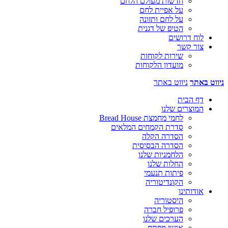
חדשות מעולם הלחם
על אפיית לחם
על לחם ותזונה
הטיפ של דגנית
לוח דרושים
צור קשר
שירות לקוחות
מועדון הלקוחות
ניווט באתר
ניווט באתר
דף הבית
המוצרים שלנו
לחמי מחמצת Bread House
סדרת הקמחים המלאים
הסדרה הקלה
הסדרה הבסיסית
הלחמניות שלנו
החלות שלנו
פיתות תנעמי
הקונדיטוריה
אודותינו
היסטוריה
פרופיל חברה
הערכים שלנו
אנשי מפתח