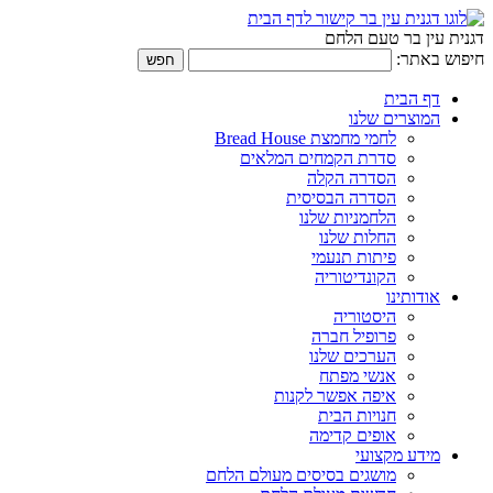
דגנית עין בר טעם הלחם
חיפוש באתר:
דף הבית
המוצרים שלנו
לחמי מחמצת Bread House
סדרת הקמחים המלאים
הסדרה הקלה
הסדרה הבסיסית
הלחמניות שלנו
החלות שלנו
פיתות תנעמי
הקונדיטוריה
אודותינו
היסטוריה
פרופיל חברה
הערכים שלנו
אנשי מפתח
איפה אפשר לקנות
חנויות הבית
אופים קדימה
מידע מקצועי
מושגים בסיסים מעולם הלחם