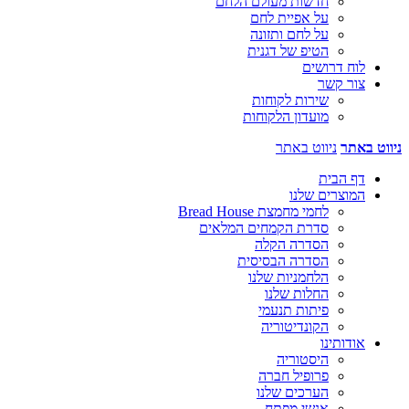
חדשות מעולם הלחם
על אפיית לחם
על לחם ותזונה
הטיפ של דגנית
לוח דרושים
צור קשר
שירות לקוחות
מועדון הלקוחות
ניווט באתר
ניווט באתר
דף הבית
המוצרים שלנו
לחמי מחמצת Bread House
סדרת הקמחים המלאים
הסדרה הקלה
הסדרה הבסיסית
הלחמניות שלנו
החלות שלנו
פיתות תנעמי
הקונדיטוריה
אודותינו
היסטוריה
פרופיל חברה
הערכים שלנו
אנשי מפתח