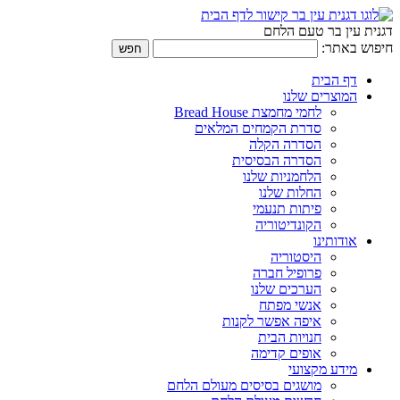
דגנית עין בר טעם הלחם
חיפוש באתר:
דף הבית
המוצרים שלנו
לחמי מחמצת Bread House
סדרת הקמחים המלאים
הסדרה הקלה
הסדרה הבסיסית
הלחמניות שלנו
החלות שלנו
פיתות תנעמי
הקונדיטוריה
אודותינו
היסטוריה
פרופיל חברה
הערכים שלנו
אנשי מפתח
איפה אפשר לקנות
חנויות הבית
אופים קדימה
מידע מקצועי
מושגים בסיסים מעולם הלחם