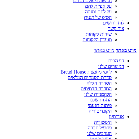
חדשות מעולם הלחם
על אפיית לחם
על לחם ותזונה
הטיפ של דגנית
לוח דרושים
צור קשר
שירות לקוחות
מועדון הלקוחות
ניווט באתר
ניווט באתר
דף הבית
המוצרים שלנו
לחמי מחמצת Bread House
סדרת הקמחים המלאים
הסדרה הקלה
הסדרה הבסיסית
הלחמניות שלנו
החלות שלנו
פיתות תנעמי
הקונדיטוריה
אודותינו
היסטוריה
פרופיל חברה
הערכים שלנו
אנשי מפתח