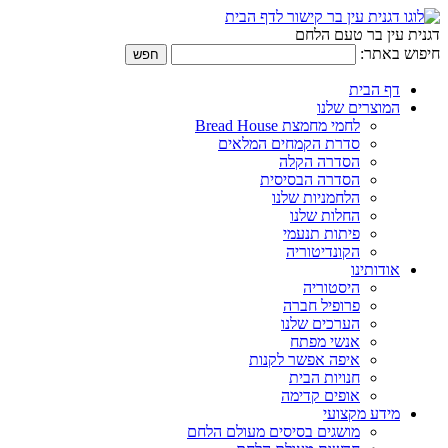
דגנית עין בר טעם הלחם
חיפוש באתר:
דף הבית
המוצרים שלנו
לחמי מחמצת Bread House
סדרת הקמחים המלאים
הסדרה הקלה
הסדרה הבסיסית
הלחמניות שלנו
החלות שלנו
פיתות תנעמי
הקונדיטוריה
אודותינו
היסטוריה
פרופיל חברה
הערכים שלנו
אנשי מפתח
איפה אפשר לקנות
חנויות הבית
אופים קדימה
מידע מקצועי
מושגים בסיסים מעולם הלחם