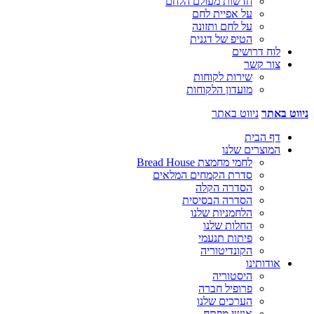
חדשות מעולם הלחם
על אפיית לחם
על לחם ותזונה
הטיפ של דגנית
לוח דרושים
צור קשר
שירות לקוחות
מועדון הלקוחות
ניווט באתר
ניווט באתר
דף הבית
המוצרים שלנו
לחמי מחמצת Bread House
סדרת הקמחים המלאים
הסדרה הקלה
הסדרה הבסיסית
הלחמניות שלנו
החלות שלנו
פיתות תנעמי
הקונדיטוריה
אודותינו
היסטוריה
פרופיל חברה
הערכים שלנו
אנשי מפתח