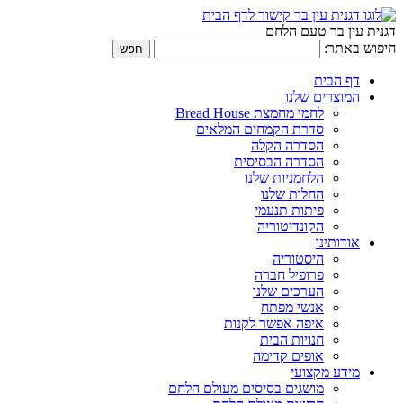
דגנית עין בר טעם הלחם
חיפוש באתר:
דף הבית
המוצרים שלנו
לחמי מחמצת Bread House
סדרת הקמחים המלאים
הסדרה הקלה
הסדרה הבסיסית
הלחמניות שלנו
החלות שלנו
פיתות תנעמי
הקונדיטוריה
אודותינו
היסטוריה
פרופיל חברה
הערכים שלנו
אנשי מפתח
איפה אפשר לקנות
חנויות הבית
אופים קדימה
מידע מקצועי
מושגים בסיסים מעולם הלחם