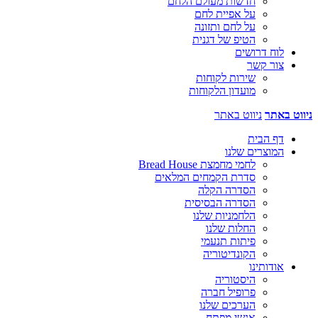
חדשות מעולם הלחם
על אפיית לחם
על לחם ותזונה
הטיפ של דגנית
לוח דרושים
צור קשר
שירות לקוחות
מועדון הלקוחות
ניווט באתר
ניווט באתר
דף הבית
המוצרים שלנו
לחמי מחמצת Bread House
סדרת הקמחים המלאים
הסדרה הקלה
הסדרה הבסיסית
הלחמניות שלנו
החלות שלנו
פיתות תנעמי
הקונדיטוריה
אודותינו
היסטוריה
פרופיל חברה
הערכים שלנו
אנשי מפתח