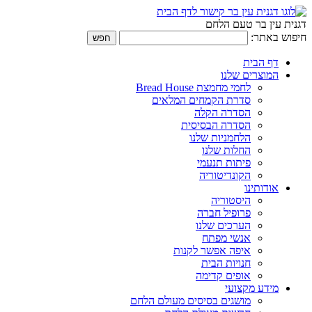
דגנית עין בר טעם הלחם
חיפוש באתר:
דף הבית
המוצרים שלנו
לחמי מחמצת Bread House
סדרת הקמחים המלאים
הסדרה הקלה
הסדרה הבסיסית
הלחמניות שלנו
החלות שלנו
פיתות תנעמי
הקונדיטוריה
אודותינו
היסטוריה
פרופיל חברה
הערכים שלנו
אנשי מפתח
איפה אפשר לקנות
חנויות הבית
אופים קדימה
מידע מקצועי
מושגים בסיסים מעולם הלחם