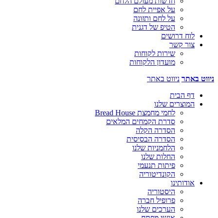
חדשות מעולם הלחם
על אפיית לחם
על לחם ותזונה
הטיפ של דגנית
לוח דרושים
צור קשר
שירות לקוחות
מועדון הלקוחות
ניווט באתר
ניווט באתר
דף הבית
המוצרים שלנו
לחמי מחמצת Bread House
סדרת הקמחים המלאים
הסדרה הקלה
הסדרה הבסיסית
הלחמניות שלנו
החלות שלנו
פיתות תנעמי
הקונדיטוריה
אודותינו
היסטוריה
פרופיל חברה
הערכים שלנו
אנשי מפתח