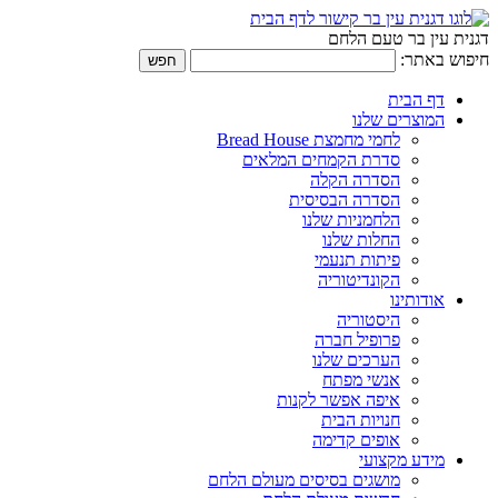
דגנית עין בר טעם הלחם
חיפוש באתר:
דף הבית
המוצרים שלנו
לחמי מחמצת Bread House
סדרת הקמחים המלאים
הסדרה הקלה
הסדרה הבסיסית
הלחמניות שלנו
החלות שלנו
פיתות תנעמי
הקונדיטוריה
אודותינו
היסטוריה
פרופיל חברה
הערכים שלנו
אנשי מפתח
איפה אפשר לקנות
חנויות הבית
אופים קדימה
מידע מקצועי
מושגים בסיסים מעולם הלחם