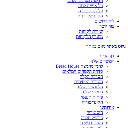
חדשות מעולם הלחם
על אפיית לחם
על לחם ותזונה
הטיפ של דגנית
לוח דרושים
צור קשר
שירות לקוחות
מועדון הלקוחות
ניווט באתר
ניווט באתר
דף הבית
המוצרים שלנו
לחמי מחמצת Bread House
סדרת הקמחים המלאים
הסדרה הקלה
הסדרה הבסיסית
הלחמניות שלנו
החלות שלנו
פיתות תנעמי
הקונדיטוריה
אודותינו
היסטוריה
פרופיל חברה
הערכים שלנו
אנשי מפתח