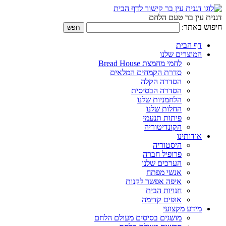
דגנית עין בר טעם הלחם
חיפוש באתר:
דף הבית
המוצרים שלנו
לחמי מחמצת Bread House
סדרת הקמחים המלאים
הסדרה הקלה
הסדרה הבסיסית
הלחמניות שלנו
החלות שלנו
פיתות תנעמי
הקונדיטוריה
אודותינו
היסטוריה
פרופיל חברה
הערכים שלנו
אנשי מפתח
איפה אפשר לקנות
חנויות הבית
אופים קדימה
מידע מקצועי
מושגים בסיסים מעולם הלחם