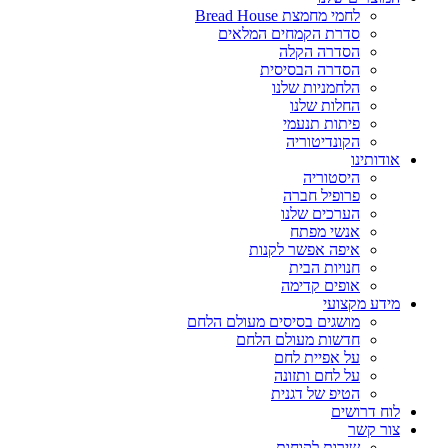
לחמי מחמצת Bread House
סדרת הקמחים המלאים
הסדרה הקלה
הסדרה הבסיסית
הלחמניות שלנו
החלות שלנו
פיתות תנעמי
הקונדיטוריה
אודותינו
היסטוריה
פרופיל חברה
הערכים שלנו
אנשי מפתח
איפה אפשר לקנות
חנויות הבית
אופים קדימה
מידע מקצועי
מושגים בסיסים מעולם הלחם
חדשות מעולם הלחם
על אפיית לחם
על לחם ותזונה
הטיפ של דגנית
לוח דרושים
צור קשר
שירות לקוחות