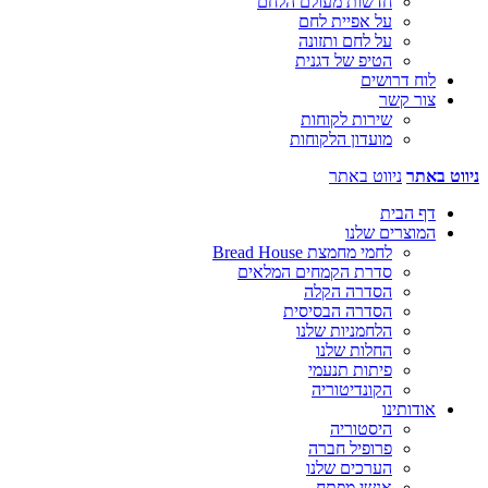
חדשות מעולם הלחם
על אפיית לחם
על לחם ותזונה
הטיפ של דגנית
לוח דרושים
צור קשר
שירות לקוחות
מועדון הלקוחות
ניווט באתר
ניווט באתר
דף הבית
המוצרים שלנו
לחמי מחמצת Bread House
סדרת הקמחים המלאים
הסדרה הקלה
הסדרה הבסיסית
הלחמניות שלנו
החלות שלנו
פיתות תנעמי
הקונדיטוריה
אודותינו
היסטוריה
פרופיל חברה
הערכים שלנו
אנשי מפתח