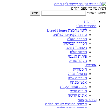
דגנית עין בר טעם הלחם
חיפוש באתר:
דף הבית
המוצרים שלנו
לחמי מחמצת Bread House
סדרת הקמחים המלאים
הסדרה הקלה
הסדרה הבסיסית
הלחמניות שלנו
החלות שלנו
פיתות תנעמי
הקונדיטוריה
אודותינו
היסטוריה
פרופיל חברה
הערכים שלנו
אנשי מפתח
איפה אפשר לקנות
חנויות הבית
אופים קדימה
מידע מקצועי
מושגים בסיסים מעולם הלחם