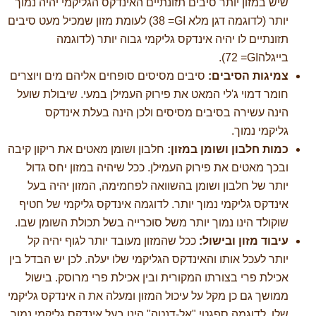
שיש במזון יותר סיבים תזונתיים האינדקס הגליקמי יהיה נמוך
יותר (לדוגמה דגן מלא
GI
= 38) לעומת מזון שמכיל מעט סיבים
תזונתיים לו יהיה אינדקס גליקמי גבוה יותר (לדוגמה
בייגלה
GI
= 72).
צמיגות הסיבים:
סיבים מסיסים סופחים אליהם מים ויוצרים
חומר דמוי ג'לי המאט את פירוק העמילן במעי. שיבולת שועל
הינה עשירה בסיבים מסיסים ולכן הינה בעלת אינדקס
גליקמי נמוך.
כמות חלבון ושומן במזון:
חלבון ושומן מאטים את ריקון קיבה
ובכך מאטים את פירוק העמילן. ככל שיהיה במזון יחס גדול
יותר של חלבון ושומן בהשוואה לפחמימה, המזון יהיה בעל
אינדקס גליקמי נמוך יותר. לדוגמה אינדקס גליקמי של חטיף
שוקולד הינו נמוך יותר משל סוכרייה בשל תכולת השומן שבו.
עיבוד מזון ובישול:
ככל שהמזון מעובד יותר לגוף יהיה קל
יותר לעכל אותו והאינדקס הגליקמי שלו יעלה. לכן יש הבדל בין
אכילת פרי בצורתו המקורית ובין אכילת פרי מרוסק. בישול
ממושך גם כן מקל על עיכול המזון ומעלה את ה אינדקס גליקמי
שלו. לדוגמה ספגטי "אל-דנטה" הינו בעל אינדקס גליקמי נמוך