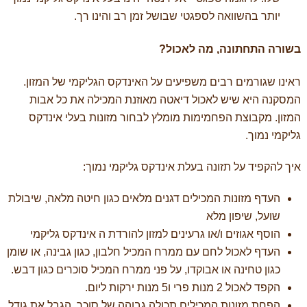
יותר בהשוואה לספגטי שבושל זמן רב והינו רך.
בשורה התחתונה, מה לאכול?
ראינו שגורמים רבים משפיעים על האינדקס הגליקמי של המזון.
המסקנה היא שיש לאכול דיאטה מאוזנת המכילה את כל אבות
המזון. מקבוצת הפחמימות מומלץ לבחור מזונות בעלי אינדקס
גליקמי נמוך.
איך להקפיד על תזונה בעלת אינדקס גליקמי נמוך:
העדף מזונות המכילים דגנים מלאים כגון חיטה מלאה, שיבולת
שועל, שיפון מלא
הוסף אגוזים ו/או גרעינים למזון להורדת ה אינדקס גליקמי
העדף לאכול לחם עם ממרח המכיל חלבון, כגון גבינה, או שומן
כגון טחינה או אבוקדו, על פני ממרח המכיל סוכרים כגון דבש.
הקפד לאכול 2 מנות פרי ו5 מנות ירקות ליום.
הפחת מזונות המכילים תכולה גבוהה של סוכר, הגבל את גודל