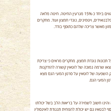
גרעין החיטה המלא מכיל כ 13% סיבים תזונתיים וכ-2% רכיבים ביואקטיבים ייחודיים המהווים ביחד כ-15% מגרעין החיטה. חיטה מלאה
לבנואידים, ויטמינים, נוגדי חמצון ועוד. מחקרים
מזון מאשר צריכה שלהם כתוסף בודד.
 תכונות נוגדת חמצון. מחקרים מראים כי צריכת
מצאו שרמה נמוכה של לוטאין קשורה להזדקנות
דק השפעה של לוטאין על סרטן המעי הגס מצא
 והינו חשוב לשמירה על בריאות הלב בשל יכולתו
 לבטאין גם יש יכולת להפחית תנגודת לאינסולין