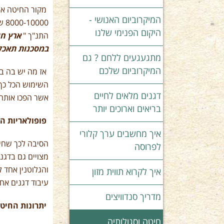
מקור החיטה אות
המיקרוביום האנושי -
00
היקום הפנימי שלנו
התנ"ך "
ארץ חי
במסכנות תאכל
מתגעגעים ללחם ? גם
המיקרוביום שלכם
אז מה יש בה בח
השימוש הכל כך 
דגנים מלאים לחיים
אשר הפכו אותה 
בריאים וארוכים יותר
פופולאריות ה
איך מחשבים ערך קלורי
הסיבה לכך שחיט
לפרוסה
מצויים גם בדגנ
והגלוטנין אחד ל
איך לקרוא תווית מזון
עיבוד דגנים אח
מדריך סנדוויצים
יתרונות החיט
חיטה וסגולותיה