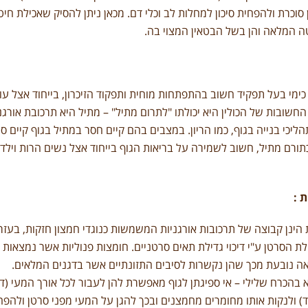
ן סוכרת ולהפחית סיכון למחלות לב וכלי דם. מכאן ניתן להסיק שאכילת 
ה המלאה והן בשל הבטאין המצוי בה.
 כימי בעל תפקיד חשוב בהתפתחות מוחית ותפקוד הזיכרון, בייחוד אצל עו
חשובות של הכולין היא יכולתו "לתרום מתיל" – מתיל היא תרכובת או
יכי בנייה בגוף, כמו הריון. במצבים בהם קיים חסר במתיל בגוף קיים סיכ
תורם מתיל, חשוב לשמירה על בריאות הגוף בייחוד אצל נשים הרות וילדי
 :
 הינן קבוצה של תרכובות אורגניות המשמשות כנוגדי חמצון חזקות, בעזר
 הסרטן ע"י דיכוי גדילת תאים סרטניים. חומצות פנוליות אשר נמצאות 
ה נובעת מכך שהן נקשרות לסיבים התזונתיים אשר בדגנים המלאים.
 בהכרח שלילי – אי ספיגתן לגוף מאפשרת להן לעבור לכל אורך המעי (דמ
ד) ולנקות אותו מחומרים מחמצנים ובכך להגן על המעי מפני סרטן ולהפחי