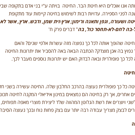
ה אנו אוכלים היא חיטת הבר.
החיטה בויתה ע"י בני אדם בתקופה שבין
8000-100 שנה לפני הספירה. עדויות רבות לשימוש בחיטה קיימות עוד מתקופת
טה ושעורה, וגפן ותאנה ורימון; ארץ-זית שמן, ודבש. ארץ, אשר לא
-בה לחם-לא-תחסר כול, בה
" דברים פרק ח'
יטה שהופך אותה לכל כך נפוצה מזה עשרות אלפי שנים? והאם
נפוץ בה אכן מוצדק? הכתבה הבאה באה להסביר את יתרונות החיטה
לכל כך פופולרית ובאה לבדוק האם יש יתרונות נוספים מעבר לכך.
חיטה
ה כל כך פופולרית נעוצה בהרכב החלבון שלה. החיטה עשירה בשני חלבונ
ים אחרים, אך רק בחיטה הם נמצאים במינון אידיאלי המקנה לחיטה תכו
שני ויוצרים את רשת הגלוטן המהווה שלד ליצירת מוצרי מאפה תפוחים, יצ
רים לבצק מצריך עבודה רבה יותר עם בצק פחות נוח ובכך נעוצה הסיבה
ה