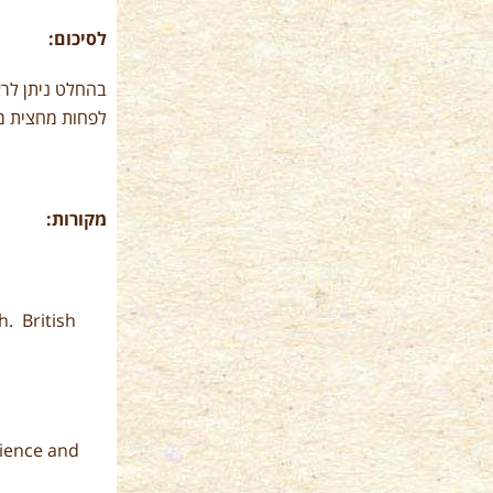
לסיכום:
בהחלט ניתן לרא
לפחות מחצית מכ
מקורות:
h. British
cience and