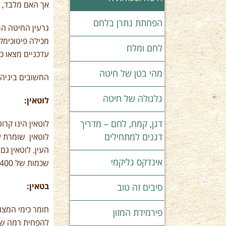
אך האם מלבד, ב
הפחתת נתרן בלחם
מכילה פיטוכימקל
לחם ומלח
עדכניים מצאו כ
מהי בטן של חיטה
החשובים ביניה
גלגולה של חיטה
לוטאין:
דגן, קמח, לחם – מדריך
לוטאין הינו קר
דגנים למתחילים
לוטאין שומרת ע
העין. לוטאין ג
אינדקס גליקמי
שכמות של 400 מיקרוגרם ליום השווה ל 3 פרוסות לחם מחיטה מלאה הפחיתה סיכון לסרטן המעי הגס.
בטאין:
סיבים זה טוב
חומר כימי המצו
פירמידת המזון
להפחית רמה של 