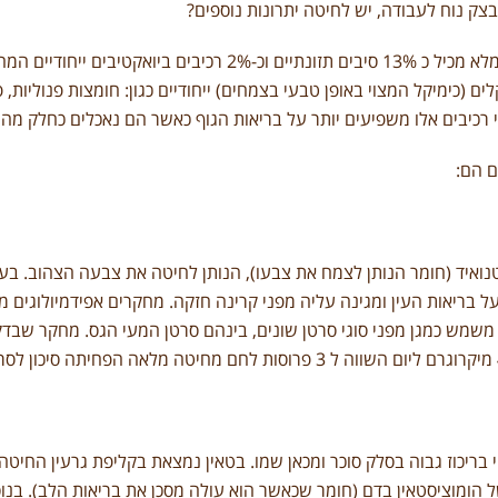
צק נוח לעבודה, יש לחיטה יתרונות נוספים?
ים (כימיקל המצוי באופן טבעי בצמחים) ייחודיים כגון: חומצות פנוליות, פ
י רכיבים אלו משפיעים יותר על בריאות הגוף כאשר הם נאכלים כחלק מה
ם הם:
וטנואיד (חומר הנותן לצמח את צבעו), הנותן לחיטה את צבעה הצהוב. בעל
ל בריאות העין ומגינה עליה מפני קרינה חזקה. מחקרים אפידמיולוגים 
ם משמש כמגן מפני סוגי סרטן שונים, בינהם סרטן המעי הגס. מחקר שב
י בריכוז גבוה בסלק סוכר ומכאן שמו. בטאין נמצאת בקליפת גרעין החיטה
הומוציסטאין בדם (חומר שכאשר הוא עולה מסכן את בריאות הלב). בנוסף