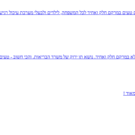
אוד !