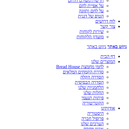
חדשות מעולם הלחם
על אפיית לחם
על לחם ותזונה
הטיפ של דגנית
לוח דרושים
צור קשר
שירות לקוחות
מועדון הלקוחות
ניווט באתר
ניווט באתר
דף הבית
המוצרים שלנו
לחמי מחמצת Bread House
סדרת הקמחים המלאים
הסדרה הקלה
הסדרה הבסיסית
הלחמניות שלנו
החלות שלנו
פיתות תנעמי
הקונדיטוריה
אודותינו
היסטוריה
פרופיל חברה
הערכים שלנו
אנשי מפתח