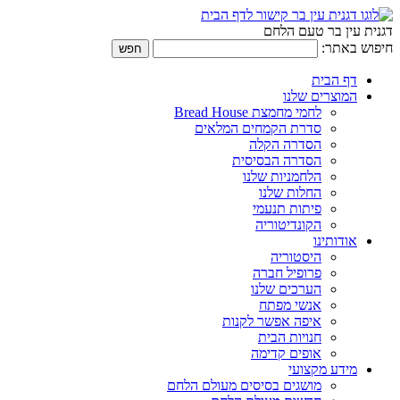
דגנית עין בר טעם הלחם
חיפוש באתר:
דף הבית
המוצרים שלנו
לחמי מחמצת Bread House
סדרת הקמחים המלאים
הסדרה הקלה
הסדרה הבסיסית
הלחמניות שלנו
החלות שלנו
פיתות תנעמי
הקונדיטוריה
אודותינו
היסטוריה
פרופיל חברה
הערכים שלנו
אנשי מפתח
איפה אפשר לקנות
חנויות הבית
אופים קדימה
מידע מקצועי
מושגים בסיסים מעולם הלחם