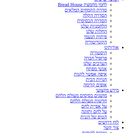
לחמי מחמצת Bread House
סדרת הקמחים המלאים
הסדרה הקלה
הסדרה הבסיסית
הלחמניות שלנו
החלות שלנו
פיתות תנעמי
הקונדיטוריה
אודותינו
היסטוריה
פרופיל חברה
הערכים שלנו
אנשי מפתח
איפה אפשר לקנות
חנויות הבית
אופים קדימה
מידע מקצועי
מושגים בסיסים מעולם הלחם
חדשות מעולם הלחם
על אפיית לחם
על לחם ותזונה
הטיפ של דגנית
לוח דרושים
צור קשר
שירות לקוחות