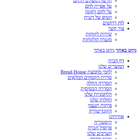
חדשות מעולם הלחם
על אפיית לחם
על לחם ותזונה
הטיפ של דגנית
לוח דרושים
צור קשר
שירות לקוחות
מועדון הלקוחות
ניווט באתר
ניווט באתר
דף הבית
המוצרים שלנו
לחמי מחמצת Bread House
סדרת הקמחים המלאים
הסדרה הקלה
הסדרה הבסיסית
הלחמניות שלנו
החלות שלנו
פיתות תנעמי
הקונדיטוריה
אודותינו
היסטוריה
פרופיל חברה
הערכים שלנו
אנשי מפתח