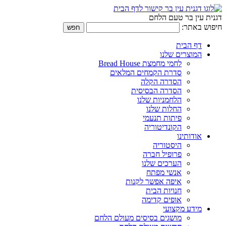
דגנית עין בר טעם הלחם
חיפוש באתר:
דף הבית
המוצרים שלנו
לחמי מחמצת Bread House
סדרת הקמחים המלאים
הסדרה הקלה
הסדרה הבסיסית
הלחמניות שלנו
החלות שלנו
פיתות תנעמי
הקונדיטוריה
אודותינו
היסטוריה
פרופיל חברה
הערכים שלנו
אנשי מפתח
איפה אפשר לקנות
חנויות הבית
אופים קדימה
מידע מקצועי
מושגים בסיסים מעולם הלחם