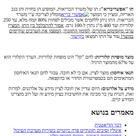
תו "אפשריבריא":
תו של משרד הבריאות, המופיע הן בחזית והן בגב
האריזה, ומציין כי המוצר
מומלץ לצריכה ע"י משרד
הבריאות. התו ניתן ללחמים אשר מכילים לפחות 80% קמח מלא, עד 250
קלוריות ועד 400 מ"ג נתרן ל-100 גרם.
אסור להתבלבל בין התו, המציין
ערכי מקסימום מותרים, לסימון התזונתי, המסמן את הערכים שקיימים
במוצר!
עוד על התו תמצאו
בקישור
.
מוצר מופחת קלוריות:
לחם "קל" הינו מופחת קלוריות. הערך הקלורי הוא
עד 67% מהמוצר הרגיל.
תנאי איחסון:
מוצר לציין, אם כי לא חובה. עבור לחם תנאי האיחסון
המתאימים הם בטמפרטורת החדר או בהקפאה.
מידע על אלרגנים:
היום עדיין אין חובה לציין מידע על אלרגנים. למרות
זאת, דגנית עין בר מבינה את החשיבות בציון מידע זה ועל רוב מוצרינו
המידע קיים.
מאמרים בנושא
דבר הדיאטנית
אינולין וסיבים תזונתיים פרה ביוטיים בשירות מערכת העיכול
המיקרוביום האנושי -היקום הפנימי שלנו