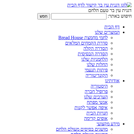
דגנית עין בר טעם הלחם
חיפוש באתר:
דף הבית
המוצרים שלנו
לחמי מחמצת Bread House
סדרת הקמחים המלאים
הסדרה הקלה
הסדרה הבסיסית
הלחמניות שלנו
החלות שלנו
פיתות תנעמי
הקונדיטוריה
אודותינו
היסטוריה
פרופיל חברה
הערכים שלנו
אנשי מפתח
איפה אפשר לקנות
חנויות הבית
אופים קדימה
מידע מקצועי
מושגים בסיסים מעולם הלחם