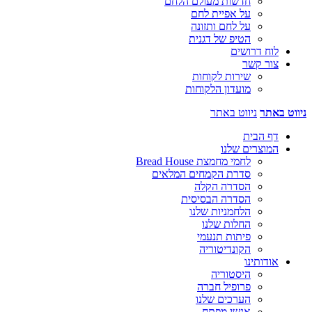
חדשות מעולם הלחם
על אפיית לחם
על לחם ותזונה
הטיפ של דגנית
לוח דרושים
צור קשר
שירות לקוחות
מועדון הלקוחות
ניווט באתר
ניווט באתר
דף הבית
המוצרים שלנו
לחמי מחמצת Bread House
סדרת הקמחים המלאים
הסדרה הקלה
הסדרה הבסיסית
הלחמניות שלנו
החלות שלנו
פיתות תנעמי
הקונדיטוריה
אודותינו
היסטוריה
פרופיל חברה
הערכים שלנו
אנשי מפתח