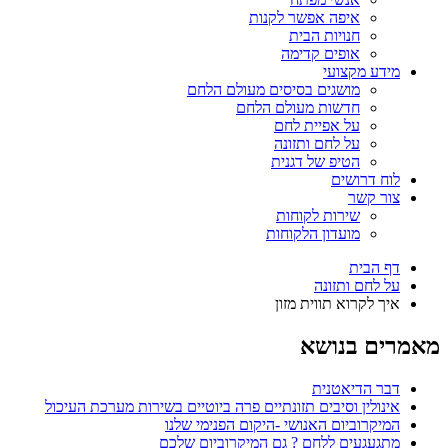
איפה אפשר לקנות
חנויות הבית
אופים קדימה
מידע מקצועי
מושגים בסיסים מעולם הלחם
חדשות מעולם הלחם
על אפיית לחם
על לחם ותזונה
הטיפ של דגנית
לוח דרושים
צור קשר
שירות לקוחות
מועדון הלקוחות
דף הבית
על לחם ותזונה
איך לקרוא תווית מזון
מאמרים בנושא
דבר הדיאטנית
אינולין וסיבים תזונתיים פרה ביוטיים בשירות מערכת העיכול
המיקרוביום האנושי -היקום הפנימי שלנו
מתגעגעים ללחם ? גם המיקרוביום שלכם