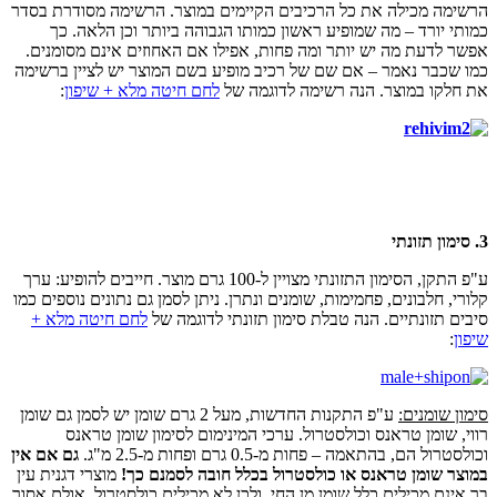
הרשימה מכילה את כל הרכיבים הקיימים במוצר. הרשימה מסודרת בסדר
כמותי יורד – מה שמופיע ראשון כמותו הגבוהה ביותר וכן הלאה. כך
אפשר לדעת מה יש יותר ומה פחות, אפילו אם האחוזים אינם מסומנים.
כמו שכבר נאמר – אם שם של רכיב מופיע בשם המוצר יש לציין ברשימה
את חלקו במוצר. הנה רשימה לדוגמה של
לחם חיטה מלא + שיפון
:
3. סימון תזונתי
ע"פ התקן, הסימון התזונתי מצויין ל-100 גרם מוצר. חייבים להופיע: ערך
קלורי, חלבונים, פחמימות, שומנים ונתרן. ניתן לסמן גם נתונים נוספים כמו
סיבים תזונתיים. הנה טבלת סימון תזונתי לדוגמה של
לחם חיטה מלא +
שיפון
:
סימון שומנים:
ע"פ התקנות החדשות, מעל 2 גרם שומן יש לסמן גם שומן
רווי, שומן טראנס וכולסטרול. ערכי המינימום לסימון שומן טראנס
וכולסטרול הם, בהתאמה – פחות מ-0.5 גרם ופחות מ-2.5 מ"ג.
גם אם אין
במוצר שומן טראנס או כולסטרול בכלל חובה לסמנם כך!
מוצרי דגנית עין
בר אינם מכילים כלל שומן מן החי, ולכן לא מכילים כולסטרול, אולם אסור