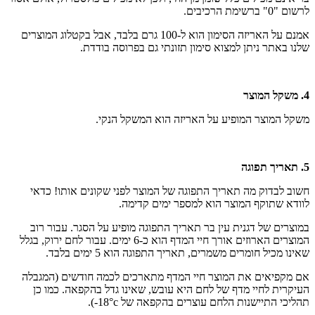
לרשום "0" ברשימת הרכיבים.
אמנם על האריזה הסימון הוא ל-100 גרם בלבד, אבל בקטלוג המוצרים
שלנו באתר ניתן למצוא סימון תזונתי גם בפרוסה בודדת.
4. משקל המוצר
משקל המוצר המופיע על האריזה הוא המשקל הנקי.
5. תאריך תפוגה
חשוב לבדוק מה תאריך התפוגה של המוצר לפני שקונים אותו! כדאי
לוודא שתוקף המוצר הוא למספר ימים קדימה.
במוצרים של דגנית עין בר תאריך התפוגה מופיע על הסגר. עבור רוב
המוצרים הארוזים אורך חיי המדף הוא כ-6 ימים. עבור לחם ירוק, בגלל
שאינו מכיל חומרים משמרים, תאריך התפוגה הוא 5 ימים בלבד.
אם מקפיאים את המוצר חיי המדף מתארכים לכמה חודשים (המגבלה
העיקרית לחיי מדף של לחם היא עובש, שאינו גדל בהקפאה. כמו כן
תהליכי התיישנות הלחם עוצרים בהקפאה של 18°c-).