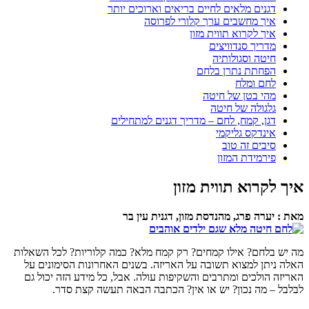
דגנים מלאים לחיים בריאים וארוכים יותר
איך מחשבים ערך קלורי לפרוסה
איך לקרוא תווית מזון
מדריך סנדוויצים
חיטה וסגולותיה
הפחתת נתרן בלחם
לחם ומלח
מהי בטן של חיטה
גלגולה של חיטה
דגן, קמח, לחם – מדריך דגנים למתחילים
אינדקס גליקמי
סיבים זה טוב
פירמידת המזון
איך לקרוא תווית מזון
מאת : יערה פרג, מהנדסת מזון, דגנית עין בר
מה יש בלחם? אילו קמחים? רק קמח מלא? כמה קלוריות? לכל השאלות
האלה ניתן למצוא תשובה על האריזה. בשנים האחרונות הסימונים על
האריזה הולכים ומתרבים והשקיפות עולה. אבל, כל מידע הזה יכול גם
לבלבל – מה נכון? יש או אין? הכתבה הבאה תעשה קצת סדר.